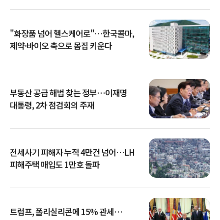
"화장품 넘어 헬스케어로"…한국콜마,
제약·바이오 축으로 몸집 키운다
부동산 공급 해법 찾는 정부…이재명
대통령, 2차 점검회의 주재
전세사기 피해자 누적 4만건 넘어…LH
피해주택 매입도 1만호 돌파
트럼프, 폴리실리콘에 15% 관세…