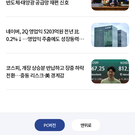
반도체·태양광 공급망 재편 신호
네이버, 2Q 영업익 5203억원 전년 比
0.2%↓…영업익 주춤에도 성장동력
키운다
코스피, 개장 상승분 반납하고 장중 하락
전환…중동 리스크·美 경계감
PC버전
맨위로