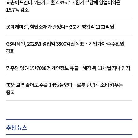
교촌에프앤비, 2분기 매출 4.9%↑…원가 부담에 영업이익은
15.7% 감소
롯데케미칼, 첨단소재가 끌었다…2분기 영업익 1101억원
GS리테일, 2028년 영업익 3800억원 목표…기업가치·주주환원
강화
민주당 당원 1만7088명 개인정보 유출…해킹 뒤 11개월 지나 인지
美와 교역 줄어도 수출 14% 늘었다…로봇·관광객 소비 키우는
중국
추천 뉴스