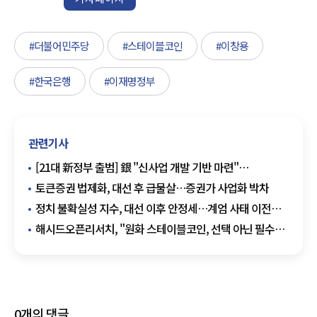
#더불어민주당
#스테이블코인
#이창용
#한국은행
#이재명정부
관련기사
[21대 新정부 출범] 銀 "신사업 개발 기반 마련"
촉구…'이자장사' 논란 벗어날까
토큰증권 법제화, 대선 후 급물살…증권가 사업화 박차
정치 불확실성 지수, 대선 이후 안정세…계엄 사태 이전
수준 회복
해시드오픈리서치, "원화 스테이블코인, 선택 아닌 필수"...
전문가들 "자본시장 중심 설계해야"
0
개의 댓글