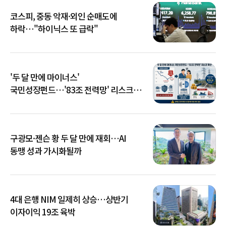
코스피, 중동 악재·외인 순매도에
하락…"하이닉스 또 급락"
'두 달 만에 마이너스'
국민성장펀드…'83조 전력망' 리스크
확산
구광모·젠슨 황 두 달 만에 재회…AI
동맹 성과 가시화될까
4대 은행 NIM 일제히 상승…상반기
이자이익 19조 육박