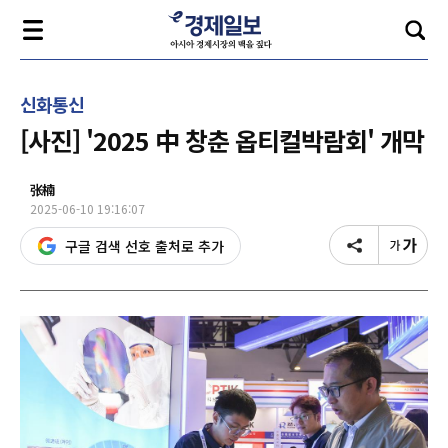
신화통신
[사진] '2025 中 창춘 옵티컬박람회' 개막
张楠
2025-06-10 19:16:07
구글 검색 선호 출처로 추가