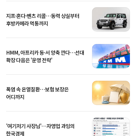
지프·혼다·벤츠 리콜…동력 상실부터
후방카메라 먹통까지
HMM, 아프리카 동·서 양축 깐다…선대
확장 다음은 '운영 전략'
폭염 속 온열질환…보험 보장은
어디까지
'여기저기 사장님'…자영업 과잉의
한국경제