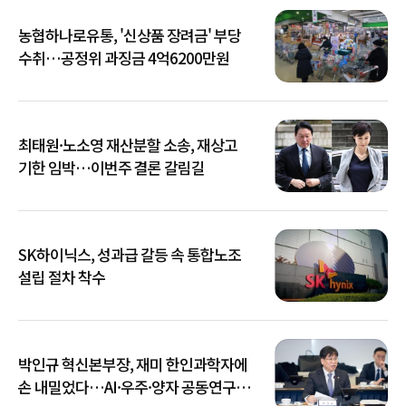
농협하나로유통, '신상품 장려금' 부당
수취…공정위 과징금 4억6200만원
최태원·노소영 재산분할 소송, 재상고
기한 임박…이번주 결론 갈림길
SK하이닉스, 성과급 갈등 속 통합노조
설립 절차 착수
박인규 혁신본부장, 재미 한인과학자에
손 내밀었다…AI·우주·양자 공동연구