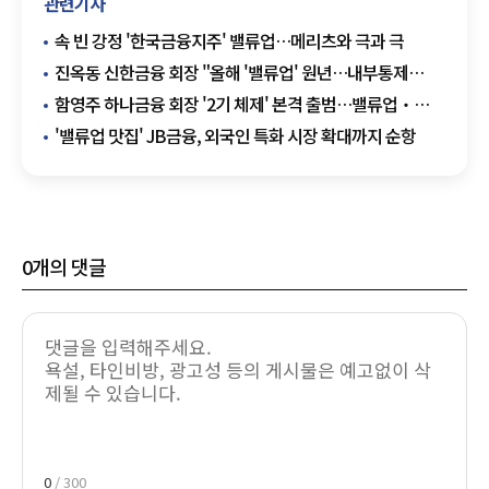
관련기사
속 빈 강정 '한국금융지주' 밸류업…메리츠와 극과 극
진옥동 신한금융 회장 "올해 '밸류업' 원년…내부통제
확고히 정착"
함영주 하나금융 회장 '2기 체제' 본격 출범…밸류업‧
비은행 부문 강화
'밸류업 맛집' JB금융, 외국인 특화 시장 확대까지 순항
0
개의 댓글
0
/ 300