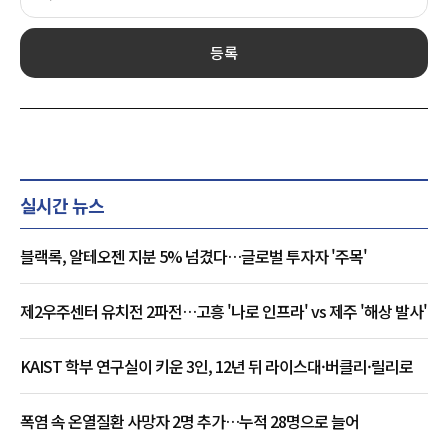
등록
실시간 뉴스
블랙록, 알테오젠 지분 5% 넘겼다…글로벌 투자자 '주목'
제2우주센터 유치전 2파전…고흥 '나로 인프라' vs 제주 '해상 발사'
KAIST 학부 연구실이 키운 3인, 12년 뒤 라이스대·버클리·릴리로
폭염 속 온열질환 사망자 2명 추가…누적 28명으로 늘어