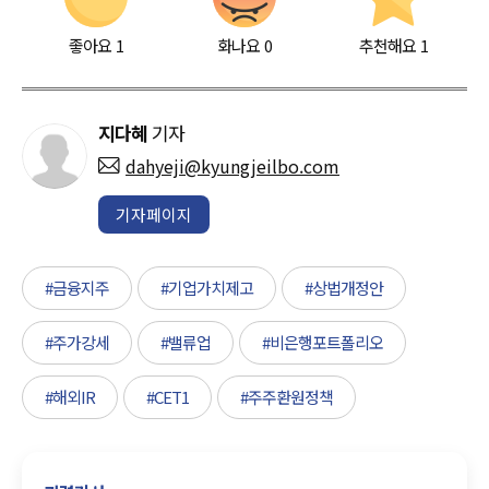
좋아요
1
화나요
0
추천해요
1
지다혜
기자
dahyeji@kyungjeilbo.com
기자페이지
#금융지주
#기업가치제고
#상법개정안
#주가강세
#밸류업
#비은행포트폴리오
#해외IR
#CET1
#주주환원정책