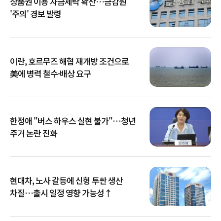
상품권 이용 자금세탁 확산…금감원
'주의' 경보 발령
이란, 호르무즈 해협 재개방 조건으로
美에 병력 철수·배상 요구
한정애 "버스 하우스 실현 불가"…청년
주거 논란 진화
현대차, 노사 갈등에 신형 투싼 생산
차질…출시 일정 영향 가능성↑