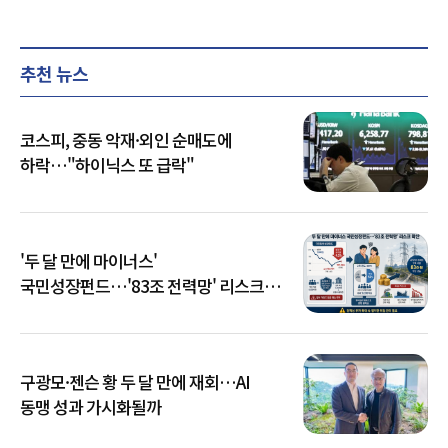
추천 뉴스
코스피, 중동 악재·외인 순매도에
하락…"하이닉스 또 급락"
'두 달 만에 마이너스'
국민성장펀드…'83조 전력망' 리스크
확산
구광모·젠슨 황 두 달 만에 재회…AI
동맹 성과 가시화될까