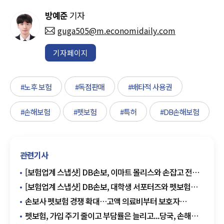
방예준
기자
guga505@m.economidaily.com
기자페이지
#노후 보험
#독점판매
#배타적 사용권
#손해보험
#펫보험
#특허
#DB손해보험
관련기사
[보험업계 스냅샷] DB손보, 이마트 몰리스와 손잡고 전용
펫보험 출시 外
[보험업계 스냅샷] DB손보, 대학생 서포터즈와 펫보험
홍보 활동 진행 外
손보사 펫보험 경쟁 확대…고액 의료비부터 보호자
책임까지 보장
펫보험, 가입 주기 줄이고 부담률은 늘리고...당국, 손해율