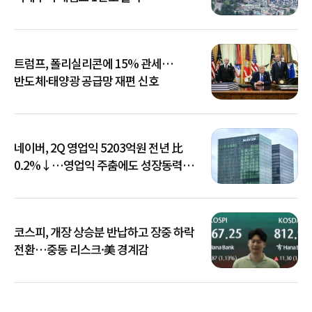
트럼프, 폴리실리콘에 15% 관세…
반도체·태양광 공급망 재편 신호
네이버, 2Q 영업익 5203억원 전년 比
0.2%↓…영업익 주춤에도 성장동력
키운다
코스피, 개장 상승분 반납하고 장중 하락
전환…중동 리스크·美 경계감