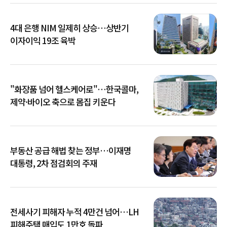
4대 은행 NIM 일제히 상승…상반기
이자이익 19조 육박
"화장품 넘어 헬스케어로"…한국콜마,
제약·바이오 축으로 몸집 키운다
부동산 공급 해법 찾는 정부…이재명
대통령, 2차 점검회의 주재
전세사기 피해자 누적 4만건 넘어…LH
피해주택 매입도 1만호 돌파