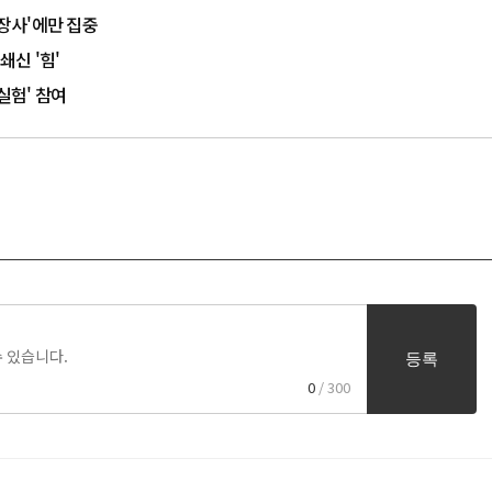
장사'에만 집중
쇄신 '힘'
실험' 참여
등록
0
/ 300