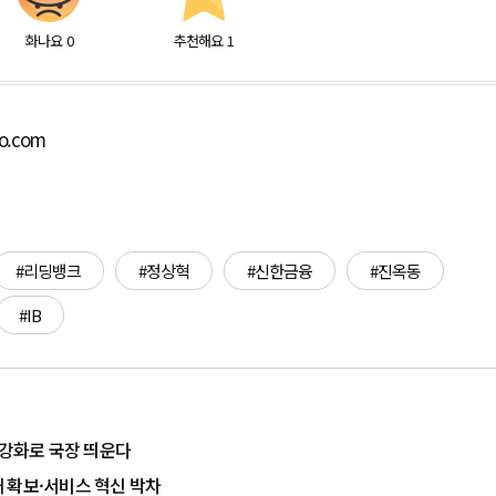
화나요
0
추천해요
1
bo.com
#리딩뱅크
#정상혁
#신한금융
#진옥동
#IB
 강화로 국장 띄운다
인재 확보·서비스 혁신 박차