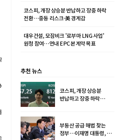
청사진
코스피, 개장 상승분 반납하고 장중 하락
전환…중동 리스크·美 경계감
대우건설, 모잠비크 '로부마 LNG 사업'
원청 참여…연내 EPC 본계약 목표
확
추천 뉴스
·
코스피, 개장 상승분
반납하고 장중 하락
전환…중동 리스크·美
를
경계감
부동산 공급 해법 찾는
정부…이재명 대통령, 2차
고