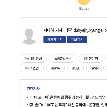
좋아요
1
지다혜
기자
dahyeji@kyungjeil
기자페이지
제보하기
#국내건전성
#글로벌부문
#신한은행
#해외법인
#RWA
#CIB
#WM
관련기사
'바이 코리아' 훈풍에 은행주 상승세…銀, 펀드 영업
李·金 "AI 100조원 투자" 대선 공약에…은행권, 