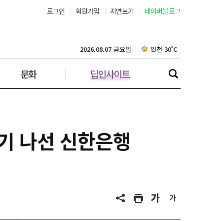
로그인
회원가입
지면보기
네이버블로그
대구 36˚C
인천 30˚C
2026.08.07 금요일
문화
딥인사이트
광주 36˚C
대전 36˚C
울산 33˚C
히기 나선 신한은행
강릉 32˚C
제주 30˚C