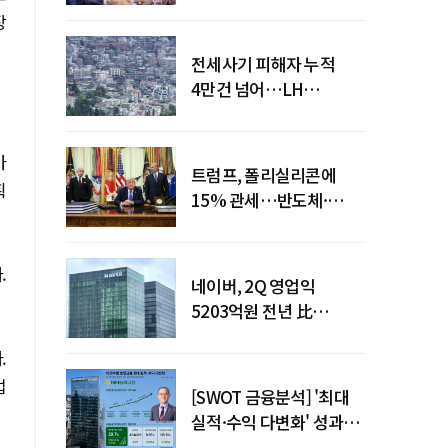
점검회의 주재
장
전세사기 피해자 누적
4만건 넘어…LH
피해주택 매입도 1만호
돌파
마
트럼프, 폴리실리콘에
획
15% 관세…반도체·
태양광 공급망 재편 신호
.
네이버, 2Q 영업익
5203억원 전년 比
0.2%↓…영업익
.
주춤에도 성장동력 키운다
업
[SWOT 금융분석] '최대
실적·수익 다변화' 성과…
이찬우號 농협금융, 임기