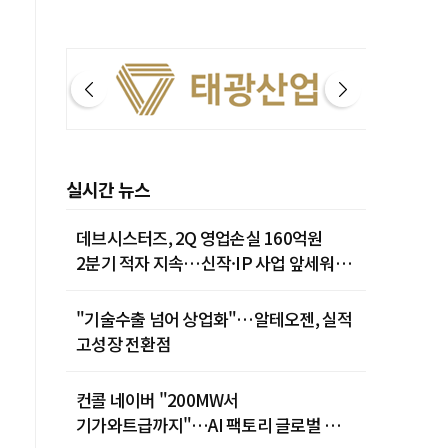
실시간 뉴스
데브시스터즈, 2Q 영업손실 160억원
2분기 적자 지속…신작·IP 사업 앞세워
턴어라운드 시동
"기술수출 넘어 상업화"…알테오젠, 실적
고성장 전환점
컨콜 네이버 "200MW서
기가와트급까지"…AI 팩토리 글로벌 확장