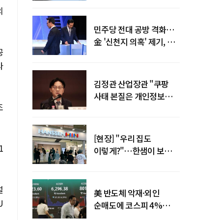
의
말년 성장 박차
민주당 전대 공방 격화…
金 '신천지 의혹' 제기, 鄭
공
"증거부터 내놔라"
라
김정관 산업장관 "쿠팡
사태 본질은 개인정보
조
유출…한미동맹 흔들
사안 아냐"
[현장] "우리 집도
1
이렇게?"…한샘이 보여준
프리미엄 리모델링의 미래
설
美 반도체 악재·외인
U
순매도에 코스피 4%
급락…반면 코스닥 800선