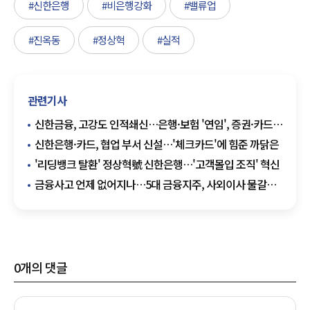
#신한은행
#비은행강화
#밸류업
#진옥동
#정상혁
#실적
관련기사
신한금융, 고강도 인적쇄신…은행·보험 '연임', 증권·카드
'교체'
신한은행·카드, 협업 부서 신설…'체크카드'에 힘준 까닭은
'리딩뱅크 탈환' 정상혁號 신한은행…'고객몰입 조직' 혁신
금융사고 언제 없어지나…5대 금융지주, 사외이사 물갈이
'속속'
0
개의 댓글