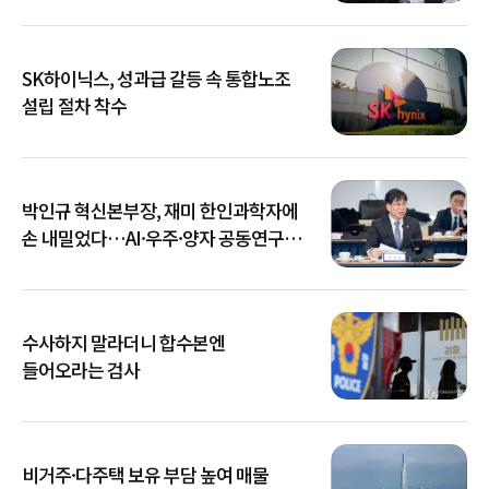
SK하이닉스, 성과급 갈등 속 통합노조
설립 절차 착수
박인규 혁신본부장, 재미 한인과학자에
손 내밀었다…AI·우주·양자 공동연구
확대
수사하지 말라더니 합수본엔
들어오라는 검사
비거주·다주택 보유 부담 높여 매물