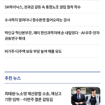
SK하이닉스, 성과급 갈등 속 통합노조 설립 절차 착수
수사하지 말라더니 합수본엔 들어오라는 검사
박인규 혁신본부장, 재미 한인과학자에 손 내밀었다…AI·우주·양자
공동연구 확대
비거주·다주택 보유 부담 높여 매물 유도
추천 뉴스
최태원·노소영 재산분할 소송, 재상고
기한 임박…이번주 결론 갈림길