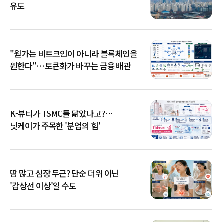
유도
"월가는 비트코인이 아니라 블록체인을
원한다"…토큰화가 바꾸는 금융 배관
K-뷰티가 TSMC를 닮았다고?…
닛케이가 주목한 '분업의 힘'
땀 많고 심장 두근? 단순 더위 아닌
'갑상선 이상'일 수도