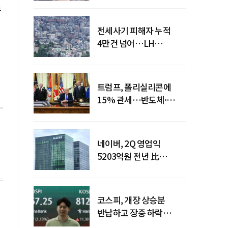
응
전세사기 피해자 누적
4만건 넘어…LH
피해주택 매입도 1만호
돌파
트럼프, 폴리실리콘에
15% 관세…반도체·
태양광 공급망 재편 신호
네이버, 2Q 영업익
5203억원 전년 比
0.2%↓…영업익
주춤에도 성장동력 키운다
코스피, 개장 상승분
반납하고 장중 하락
전환…중동 리스크·美