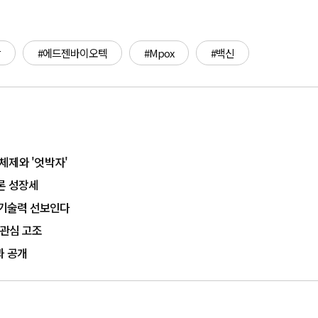
학
#에드젠바이오텍
#Mpox
#백신
체제와 '엇박자'
파론 성장세
서 기술력 선보인다
 관심 고조
과 공개