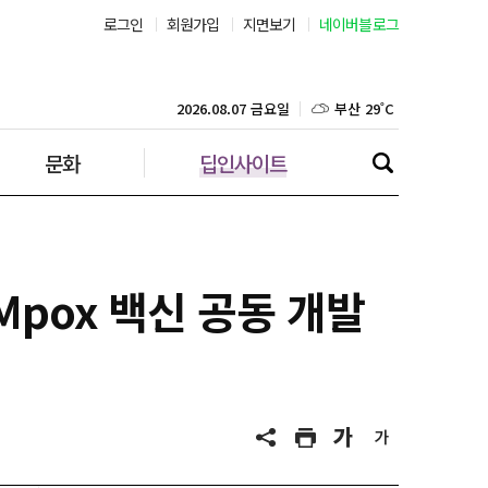
로그인
회원가입
지면보기
네이버블로그
부산 29˚C
대구 30˚C
2026.08.07 금요일
문화
딥인사이트
인천 31˚C
광주 30˚C
대전 31˚C
pox 백신 공동 개발
울산 28˚C
강릉 28˚C
제주 29˚C