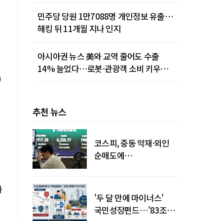
민주당 당원 1만7088명 개인정보 유출…
해킹 뒤 11개월 지나 인지
아시아권 뉴스 美와 교역 줄어도 수출
14% 늘었다…로봇·관광객 소비 키우는
)
중국
추천 뉴스
코스피, 중동 악재·외인
순매도에
하락…"하이닉스 또
급락"
과
'두 달 만에 마이너스'
국민성장펀드…'83조