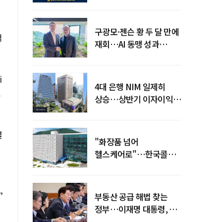
전력망' 리스크 확산
구광모·젠슨 황 두 달 만에
격
재회…AI 동맹 성과
가시화될까
i
4대 은행 NIM 일제히
고
상승…상반기 이자이익
19조 육박
결
"화장품 넘어
헬스케어로"…한국콜마,
제약·바이오 축으로 몸집
키운다
,
부동산 공급 해법 찾는
정부…이재명 대통령, 2차
점검회의 주재