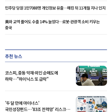
민주당 당원 1만7088명 개인정보 유출…해킹 뒤 11개월 지나 인지
美와 교역 줄어도 수출 14% 늘었다…로봇·관광객 소비 키우는
중국
추천 뉴스
코스피, 중동 악재·외인 순매도에
하락…"하이닉스 또 급락"
'두 달 만에 마이너스'
국민성장펀드…'83조 전력망' 리스크