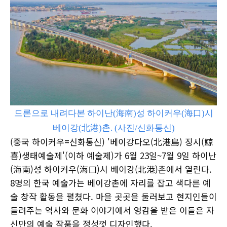
드론으로 내려다본 하이난(海南)성 하이커우(海口)시
베이강(北港)촌. (사진/신화통신)
(중국 하이커우=신화통신) '베이강다오(北港島) 징시(鯨
喜)생태예술제'(이하 예술제)가 6월 23일~7월 9일 하이난
(海南)성 하이커우(海口)시 베이강(北港)촌에서 열린다.
8명의 한국 예술가는 베이강촌에 자리를 잡고 색다른 예
술 창작 활동을 펼쳤다. 마을 곳곳을 둘러보고 현지인들이
들려주는 역사와 문화 이야기에서 영감을 받은 이들은 자
신만의 예술 작품을 정성껏 디자인했다.