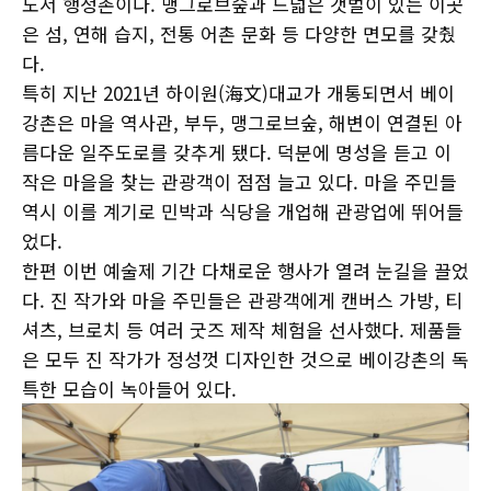
도서 행정촌이다. 맹그로브숲과 드넓은 갯벌이 있는 이곳
은 섬, 연해 습지, 전통 어촌 문화 등 다양한 면모를 갖췄
다.
특히 지난 2021년 하이원(海文)대교가 개통되면서 베이
강촌은 마을 역사관, 부두, 맹그로브숲, 해변이 연결된 아
름다운 일주도로를 갖추게 됐다. 덕분에 명성을 듣고 이
작은 마을을 찾는 관광객이 점점 늘고 있다. 마을 주민들
역시 이를 계기로 민박과 식당을 개업해 관광업에 뛰어들
었다.
한편 이번 예술제 기간 다채로운 행사가 열려 눈길을 끌었
다. 진 작가와 마을 주민들은 관광객에게 캔버스 가방, 티
셔츠, 브로치 등 여러 굿즈 제작 체험을 선사했다. 제품들
은 모두 진 작가가 정성껏 디자인한 것으로 베이강촌의 독
특한 모습이 녹아들어 있다.