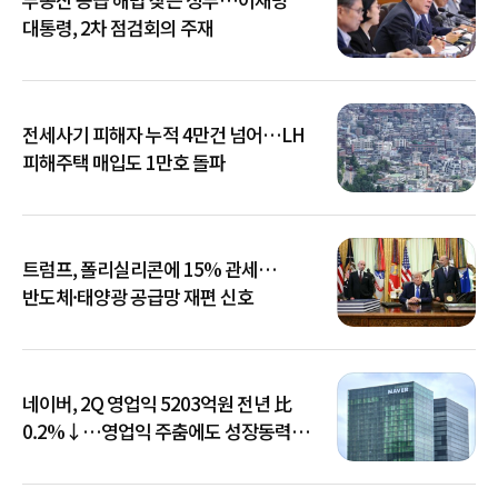
대통령, 2차 점검회의 주재
전세사기 피해자 누적 4만건 넘어…LH
피해주택 매입도 1만호 돌파
트럼프, 폴리실리콘에 15% 관세…
반도체·태양광 공급망 재편 신호
네이버, 2Q 영업익 5203억원 전년 比
0.2%↓…영업익 주춤에도 성장동력
키운다