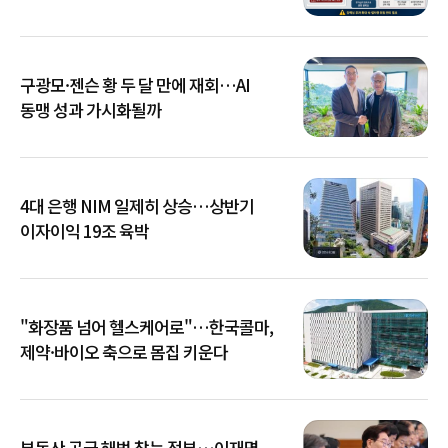
확산
구광모·젠슨 황 두 달 만에 재회…AI
동맹 성과 가시화될까
4대 은행 NIM 일제히 상승…상반기
이자이익 19조 육박
"화장품 넘어 헬스케어로"…한국콜마,
제약·바이오 축으로 몸집 키운다
부동산 공급 해법 찾는 정부…이재명