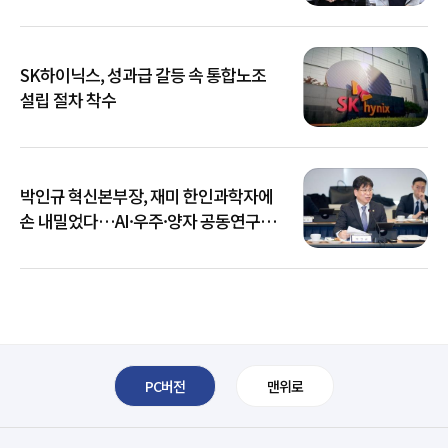
SK하이닉스, 성과급 갈등 속 통합노조
설립 절차 착수
박인규 혁신본부장, 재미 한인과학자에
손 내밀었다…AI·우주·양자 공동연구
확대
PC버전
맨위로