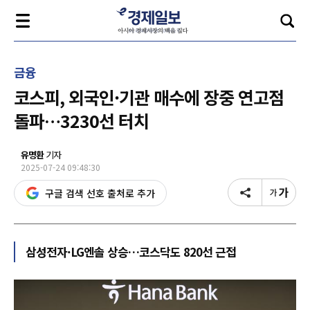
금융
코스피, 외국인·기관 매수에 장중 연고점
돌파…3230선 터치
유명환
기자
2025-07-24 09:48:30
구글 검색 선호 출처로 추가
삼성전자·LG엔솔 상승…코스닥도 820선 근접