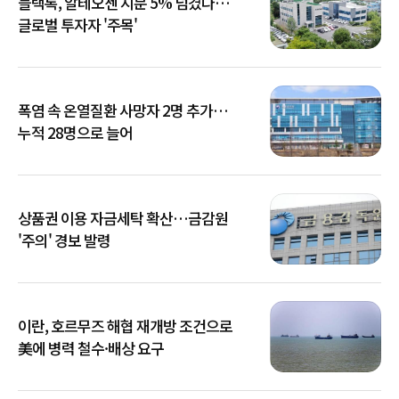
블랙록, 알테오젠 지분 5% 넘겼다…
글로벌 투자자 '주목'
폭염 속 온열질환 사망자 2명 추가…
누적 28명으로 늘어
상품권 이용 자금세탁 확산…금감원
'주의' 경보 발령
이란, 호르무즈 해협 재개방 조건으로
美에 병력 철수·배상 요구