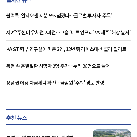
블랙록, 알테오젠 지분 5% 넘겼다…글로벌 투자자 '주목'
제2우주센터 유치전 2파전…고흥 '나로 인프라' vs 제주 '해상 발사'
KAIST 학부 연구실이 키운 3인, 12년 뒤 라이스대·버클리·릴리로
폭염 속 온열질환 사망자 2명 추가…누적 28명으로 늘어
상품권 이용 자금세탁 확산…금감원 '주의' 경보 발령
추천 뉴스