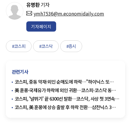
유명환
기자
ymh7536@m.economidaily.com
기자페이지
#코스피
#코스닥
#증시
관련기사
코스피, 중동 악재·외인 순매도에 하락…"하이닉스 또
급락"
美 훈풍·국제유가 하락에 외인 귀환…코스피·코스닥 동반
상승
코스피, '널뛰기' 끝 6300선 탈환…코스닥, 사상 첫 3연속
매수 사이드카
코스피, 美 훈풍에 상승 출발 후 하락 전환…삼전닉스 3%
대 ↓