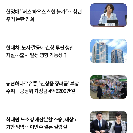
한정애 "버스 하우스 실현 불가"…청년
주거 논란 진화
현대차, 노사 갈등에 신형 투싼 생산
차질…출시 일정 영향 가능성↑
농협하나로유통, '신상품 장려금' 부당
수취…공정위 과징금 4억6200만원
최태원·노소영 재산분할 소송, 재상고
기한 임박…이번주 결론 갈림길