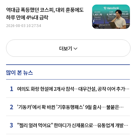
역대급 폭등했던 코스피, 대외 훈풍에도
하루 만에 4%대 급락
2026-08-03 10:27:54
더보기
많이 본 뉴스
1
여의도 화랑 현설에 2개사 참석…대우건설, 공작 이어 추가
거점 확보하나
2
'기동카'에서 확 바뀐 '기후동행패스' 9월 출시… 불붙은
카드사 경쟁
3
"젤리 얼려 먹어요" 한마디가 신제품으로…유통업계 개발실
된 SNS