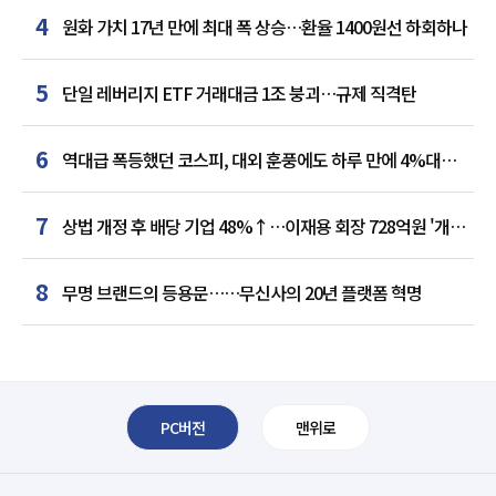
4
원화 가치 17년 만에 최대 폭 상승…환율 1400원선 하회하나
5
단일 레버리지 ETF 거래대금 1조 붕괴…규제 직격탄
6
역대급 폭등했던 코스피, 대외 훈풍에도 하루 만에 4%대
급락
7
상법 개정 후 배당 기업 48%↑…이재용 회장 728억원 '개인
최다'
8
무명 브랜드의 등용문……무신사의 20년 플랫폼 혁명
PC버전
맨위로