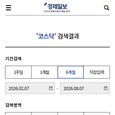
'코스닥'
검색결과
기간검색
1주일
1개월
6개월
직접입력
-
검색영역