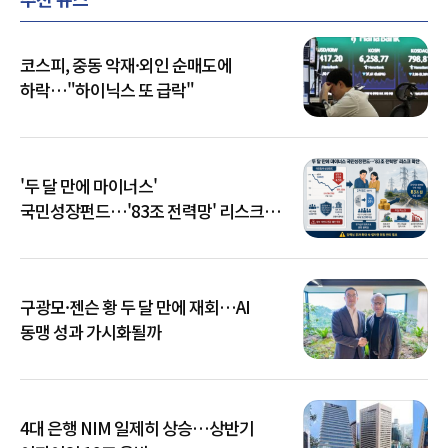
코스피, 중동 악재·외인 순매도에
하락…"하이닉스 또 급락"
'두 달 만에 마이너스'
국민성장펀드…'83조 전력망' 리스크
확산
구광모·젠슨 황 두 달 만에 재회…AI
동맹 성과 가시화될까
4대 은행 NIM 일제히 상승…상반기