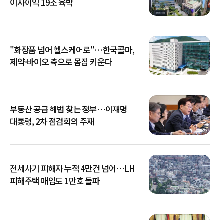
이자이익 19조 육박
"화장품 넘어 헬스케어로"…한국콜마,
제약·바이오 축으로 몸집 키운다
부동산 공급 해법 찾는 정부…이재명
대통령, 2차 점검회의 주재
전세사기 피해자 누적 4만건 넘어…LH
피해주택 매입도 1만호 돌파