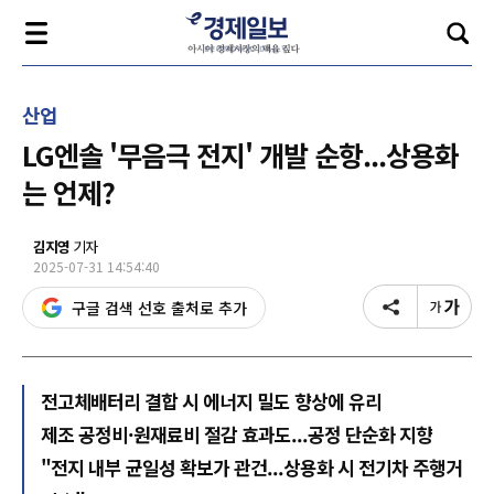
산업
LG엔솔 '무음극 전지' 개발 순항...상용화
는 언제?
김지영
기자
2025-07-31 14:54:40
구글 검색 선호 출처로 추가
전고체배터리 결합 시 에너지 밀도 향상에 유리
제조 공정비·원재료비 절감 효과도...공정 단순화 지향
"전지 내부 균일성 확보가 관건...상용화 시 전기차 주행거