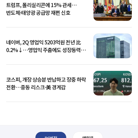
트럼프, 폴리실리콘에 15% 관세…
반도체·태양광 공급망 재편 신호
네이버, 2Q 영업익 5203억원 전년 比
0.2%↓…영업익 주춤에도 성장동력
키운다
코스피, 개장 상승분 반납하고 장중 하락
전환…중동 리스크·美 경계감
PC버전
맨위로