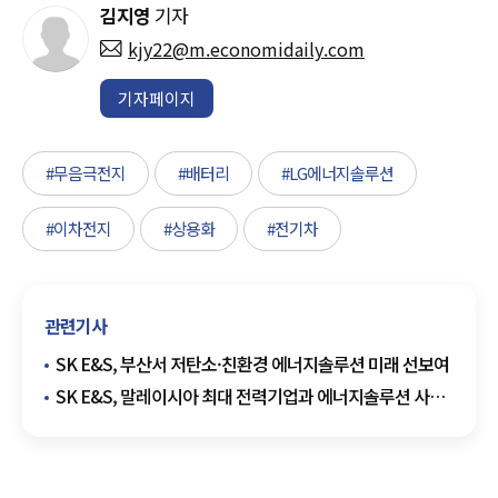
김지영
기자
kjy22@m.economidaily.com
기자페이지
#무음극전지
#배터리
#LG에너지솔루션
#이차전지
#상용화
#전기차
관련기사
SK E&S, 부산서 저탄소·친환경 에너지솔루션 미래 선보여
SK E&S, 말레이시아 최대 전력기업과 에너지솔루션 사업
'맞손'