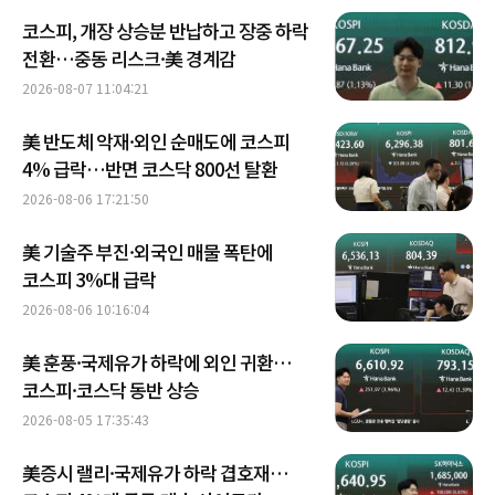
코스피, 개장 상승분 반납하고 장중 하락
전환…중동 리스크·美 경계감
2026-08-07 11:04:21
美 반도체 악재·외인 순매도에 코스피
4% 급락…반면 코스닥 800선 탈환
2026-08-06 17:21:50
美 기술주 부진·외국인 매물 폭탄에
코스피 3%대 급락
2026-08-06 10:16:04
美 훈풍·국제유가 하락에 외인 귀환…
코스피·코스닥 동반 상승
2026-08-05 17:35:43
美증시 랠리·국제유가 하락 겹호재…