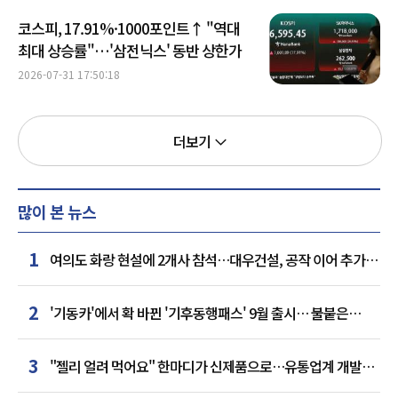
코스피, 17.91%·1000포인트↑ "역대
최대 상승률"…'삼전닉스' 동반 상한가
2026-07-31 17:50:18
더보기
많이 본 뉴스
1
여의도 화랑 현설에 2개사 참석…대우건설, 공작 이어 추가
거점 확보하나
2
'기동카'에서 확 바뀐 '기후동행패스' 9월 출시… 불붙은
카드사 경쟁
3
"젤리 얼려 먹어요" 한마디가 신제품으로…유통업계 개발실
된 SNS