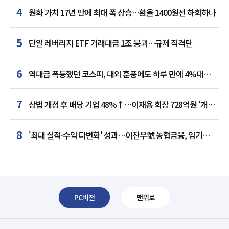
4
원화 가치 17년 만에 최대 폭 상승…환율 1400원선 하회하나
5
단일 레버리지 ETF 거래대금 1조 붕괴…규제 직격탄
6
역대급 폭등했던 코스피, 대외 훈풍에도 하루 만에 4%대
급락
7
상법 개정 후 배당 기업 48%↑…이재용 회장 728억원 '개인
최다'
8
'최대 실적·수익 다변화' 성과…이찬우號 농협금융, 임기
말년 성장 박차
PC버전
맨위로