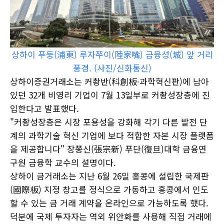
상하이 푸둥(浦東) 루자쭈이(陸家嘴) 금융성(城) 앞 거리
풍경. (사진/신화통신)
상하이증권거래소는 커촹반(科創板∙과학혁신판)에 남아
있던 32개 비영리 기업이 7월 13일부로 커촹성장층에 진
입한다고 발표했다.
"커촹성장층은 시장 포용성을 강화해 각기 다른 발전 단
계의 과학기술 혁신 기업에 보다 적합한 자본 시장 플랫폼
을 제공합니다" 장쭝신(張宗新) 푸단(復旦)대학 금융연
구원 금융학 교수의 설명이다.
상하이 금거래소는 지난 6월 26일 홍콩에 설립한 국제판
(國際板) 지정 창고를 정식으로 가동하고 홍콩에서 인도
할 수 있는 금 거래 계약을 온라인으로 가능하도록 했다.
덕분에 국제 투자자는 역외 위안화를 사용해 직접 거래에