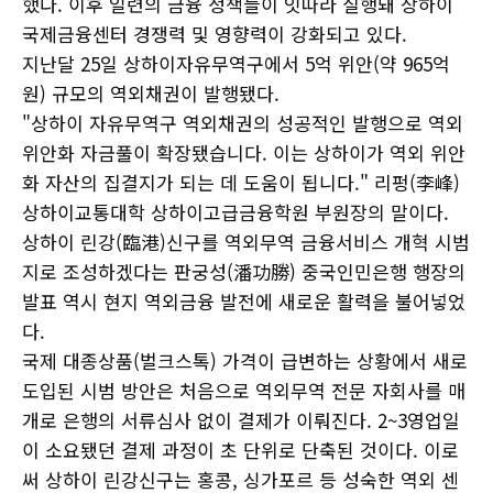
했다. 이후 일련의 금융 정책들이 잇따라 실행돼 상하이
국제금융센터 경쟁력 및 영향력이 강화되고 있다.
지난달 25일 상하이자유무역구에서 5억 위안(약 965억
원) 규모의 역외채권이 발행됐다.
"상하이 자유무역구 역외채권의 성공적인 발행으로 역외
위안화 자금풀이 확장됐습니다. 이는 상하이가 역외 위안
화 자산의 집결지가 되는 데 도움이 됩니다." 리펑(李峰)
상하이교통대학 상하이고급금융학원 부원장의 말이다.
상하이 린강(臨港)신구를 역외무역 금융서비스 개혁 시범
지로 조성하겠다는 판궁성(潘功勝) 중국인민은행 행장의
발표 역시 현지 역외금융 발전에 새로운 활력을 불어넣었
다.
국제 대종상품(벌크스톡) 가격이 급변하는 상황에서 새로
도입된 시범 방안은 처음으로 역외무역 전문 자회사를 매
개로 은행의 서류심사 없이 결제가 이뤄진다. 2~3영업일
이 소요됐던 결제 과정이 초 단위로 단축된 것이다. 이로
써 상하이 린강신구는 홍콩, 싱가포르 등 성숙한 역외 센