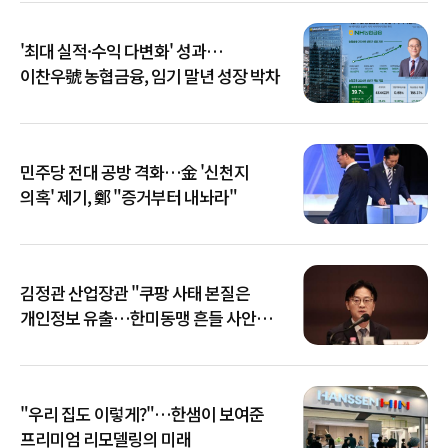
'최대 실적·수익 다변화' 성과…
이찬우號 농협금융, 임기 말년 성장 박차
민주당 전대 공방 격화…金 '신천지
의혹' 제기, 鄭 "증거부터 내놔라"
김정관 산업장관 "쿠팡 사태 본질은
개인정보 유출…한미동맹 흔들 사안
아냐"
"우리 집도 이렇게?"…한샘이 보여준
프리미엄 리모델링의 미래