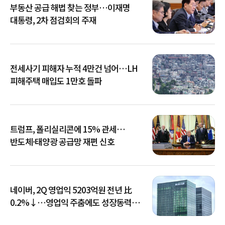
부동산 공급 해법 찾는 정부…이재명
대통령, 2차 점검회의 주재
전세사기 피해자 누적 4만건 넘어…LH
피해주택 매입도 1만호 돌파
트럼프, 폴리실리콘에 15% 관세…
반도체·태양광 공급망 재편 신호
네이버, 2Q 영업익 5203억원 전년 比
0.2%↓…영업익 주춤에도 성장동력
키운다