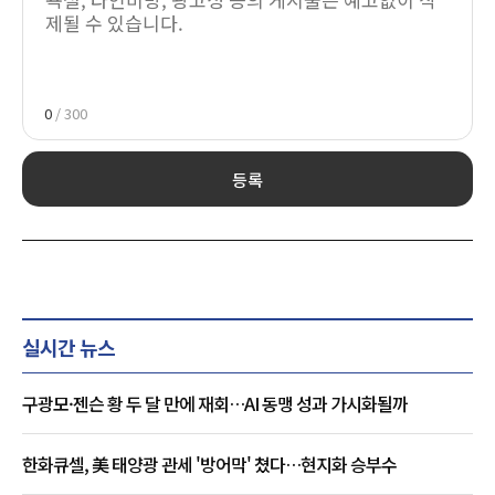
0
/ 300
등록
실시간 뉴스
구광모·젠슨 황 두 달 만에 재회…AI 동맹 성과 가시화될까
한화큐셀, 美 태양광 관세 '방어막' 쳤다…현지화 승부수