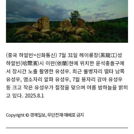
(중국 하얼빈=신화통신) 7월 31일 헤이룽장(黑龍江)성
하얼빈(哈爾濱)시 이란(依蘭)현에 위치한 운석충돌구에
서 장시간 노출 촬영한 유성우. 최근 물병자리 델타 남쪽
유성우, 염소자리 알파 유성우, 7월 용자리 감마 유성우
등 크고 작은 유성우가 절정을 맞으며 여름 밤하늘을 밝히
고 있다. 2025.8.1
Copyright © 경제일보, 무단전재·재배포 금지