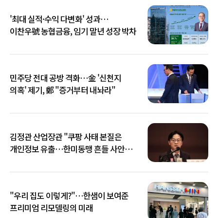
'최대 실적·수익 다변화' 성과…
이찬우號 농협금융, 임기 말년 성장 박차
민주당 전대 공방 격화…金 '신천지
의혹' 제기, 鄭 "증거부터 내놔라"
김정관 산업장관 "쿠팡 사태 본질은
개인정보 유출…한미동맹 흔들 사안
아냐"
"우리 집도 이렇게?"…한샘이 보여준
프리미엄 리모델링의 미래