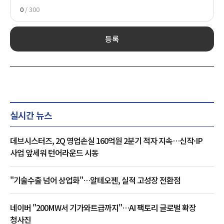
0
/ 300
등록
실시간 뉴스
데브시스터즈, 2Q 영업손실 160억원 2분기 적자 지속…신작·IP
사업 앞세워 턴어라운드 시동
"기술수출 넘어 상업화"…알테오젠, 실적 고성장 전환점
네이버 "200MW서 기가와트급까지"…AI 팩토리 글로벌 확장
청사진