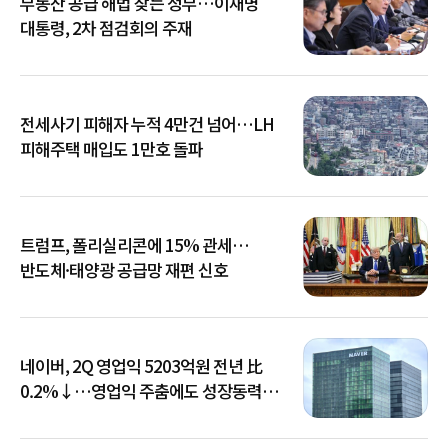
부동산 공급 해법 찾는 정부…이재명
대통령, 2차 점검회의 주재
전세사기 피해자 누적 4만건 넘어…LH
피해주택 매입도 1만호 돌파
트럼프, 폴리실리콘에 15% 관세…
반도체·태양광 공급망 재편 신호
네이버, 2Q 영업익 5203억원 전년 比
0.2%↓…영업익 주춤에도 성장동력
키운다