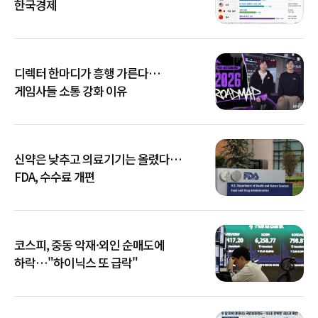
한국경제
디렉터 한마디가 흥행 가른다…
게임사들 소통 강화 이유
신약은 낮추고 의료기기는 올렸다…
FDA, 수수료 개편
코스피, 중동 악재·외인 순매도에
하락…"하이닉스 또 급락"