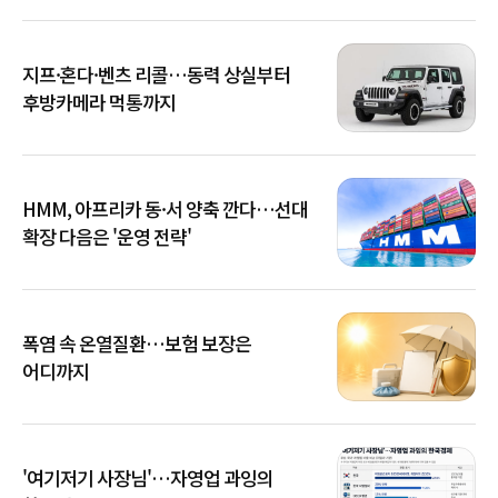
지프·혼다·벤츠 리콜…동력 상실부터
후방카메라 먹통까지
HMM, 아프리카 동·서 양축 깐다…선대
확장 다음은 '운영 전략'
폭염 속 온열질환…보험 보장은
어디까지
'여기저기 사장님'…자영업 과잉의