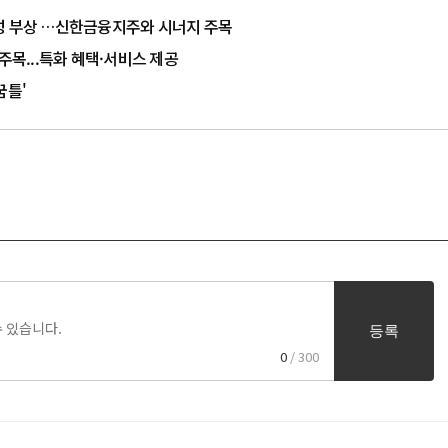
성 부상 …신한금융지주와 시너지 주목
주목...특화 혜택·서비스 제공
꿈틀'
등록
0
/ 300