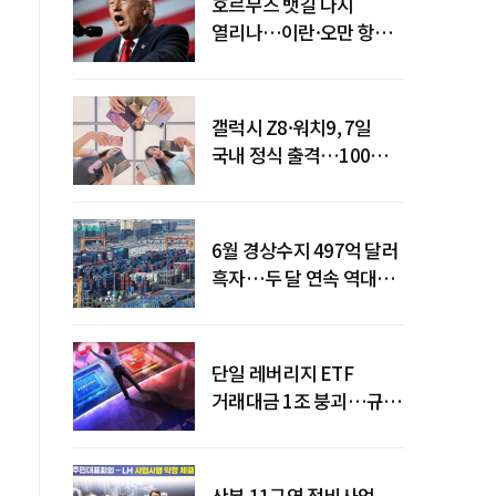
호르무즈 뱃길 다시
열리나…이란·오만 항로
합의
갤럭시 Z8·워치9, 7일
국내 정식 출격…100개국
순차 출시
6월 경상수지 497억 달러
흑자…두 달 연속 역대
최대
단일 레버리지 ETF
거래대금 1조 붕괴…규제
직격탄
산본 11구역 정비사업