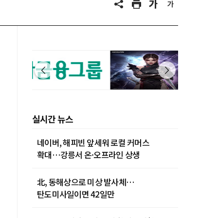
실시간 뉴스
네이버, 해피빈 앞세워 로컬 커머스
확대…강릉서 온·오프라인 상생
北, 동해상으로 미상 발사체…
탄도미사일이면 42일만