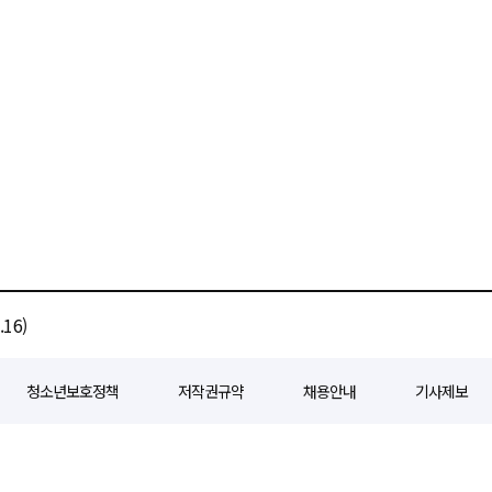
16)
청소년보호정책
저작권규약
채용안내
기사제보
80
등록일자 : 2018년 07월 04일
제호 : e경제일보
발행인: 회장/곽영길
편