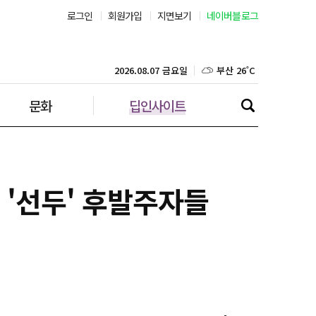
로그인
회원가입
지면보기
네이버블로그
부산 26˚C
대구 23˚C
2026.08.07 금요일
문화
딥인사이트
인천 28˚C
광주 25˚C
대전 24˚C
 '선두' 후발주자들
울산 23˚C
강릉 23˚C
제주 28˚C