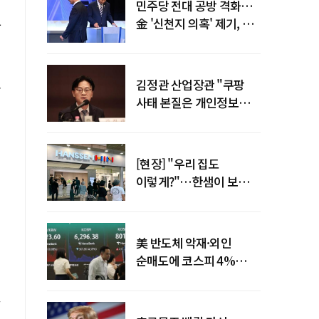
민주당 전대 공방 격화…
金 '신천지 의혹' 제기, 鄭
운
"증거부터 내놔라"
요
김정관 산업장관 "쿠팡
사태 본질은 개인정보
유출…한미동맹 흔들
사안 아냐"
[현장] "우리 집도
이렇게?"…한샘이 보여준
프리미엄 리모델링의 미래
美 반도체 악재·외인
순매도에 코스피 4%
급락…반면 코스닥 800선
탈환