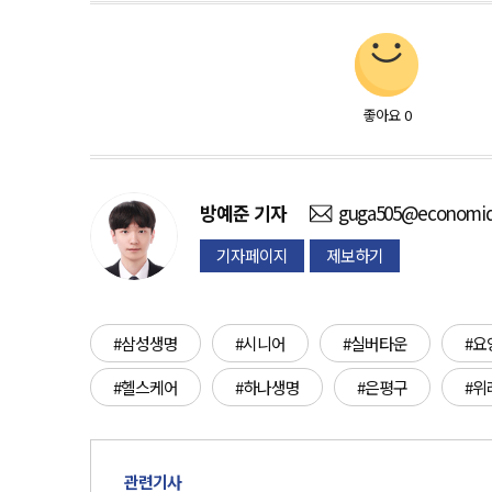
좋아요
0
방예준
기자
guga505@economid
기자페이지
제보하기
#삼성생명
#시니어
#실버타운
#요
#헬스케어
#하나생명
#은평구
#위
관련기사