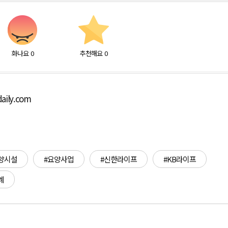
화나요
0
추천해요
0
aily.com
양시설
#요양사업
#신한라이프
#KB라이프
례