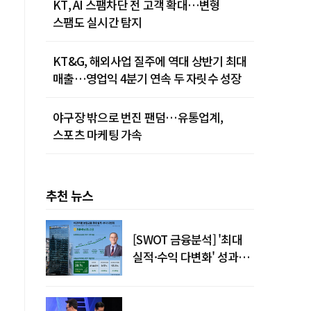
KT, AI 스팸차단 전 고객 확대…변형
스팸도 실시간 탐지
KT&G, 해외사업 질주에 역대 상반기 최대
매출…영업익 4분기 연속 두 자릿수 성장
야구장 밖으로 번진 팬덤…유통업계,
스포츠 마케팅 가속
추천 뉴스
[SWOT 금융분석] '최대
실적·수익 다변화' 성과…
이찬우號 농협금융, 임기
말년 성장 박차