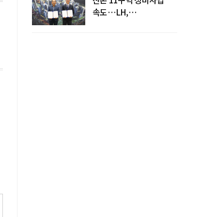
속도…LH,
주민대표회의와
사업시행약정 체결