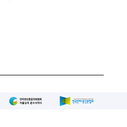
집인: 사장/양규현
패밀리사이트