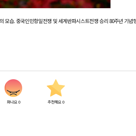
장의 모습. 중국인민항일전쟁 및 세계반파시스트전쟁 승리 80주년 기념
화나요
0
추천해요
0