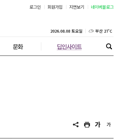
서울 29˚C
로그인
회원가입
지면보기
네이버블로그
부산 27˚C
2026.08.08 토요일
대구 25˚C
문화
딥인사이트
인천 28˚C
광주 27˚C
대전 25˚C
울산 25˚C
강릉 26˚C
제주 28˚C