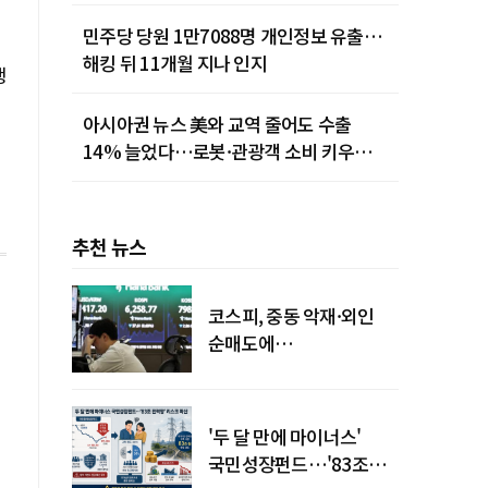
민주당 당원 1만7088명 개인정보 유출…
해킹 뒤 11개월 지나 인지
행
아시아권 뉴스 美와 교역 줄어도 수출
14% 늘었다…로봇·관광객 소비 키우는
중국
추천 뉴스
코스피, 중동 악재·외인
순매도에
하락…"하이닉스 또
급락"
'두 달 만에 마이너스'
국민성장펀드…'83조