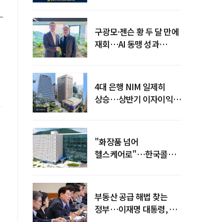
전력망' 리스크 확산
구광모·젠슨 황 두 달 만에
재회…AI 동맹 성과
가시화될까
4대 은행 NIM 일제히
상승…상반기 이자이익
19조 육박
"화장품 넘어
헬스케어로"…한국콜마,
제약·바이오 축으로 몸집
키운다
부동산 공급 해법 찾는
정부…이재명 대통령, 2차
점검회의 주재