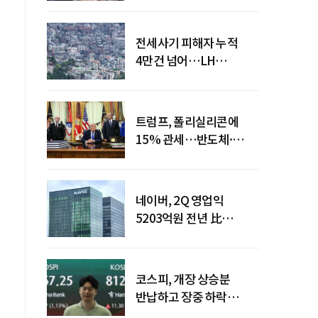
전세사기 피해자 누적
4만건 넘어…LH
피해주택 매입도 1만호
돌파
트럼프, 폴리실리콘에
15% 관세…반도체·
태양광 공급망 재편 신호
네이버, 2Q 영업익
5203억원 전년 比
0.2%↓…영업익
주춤에도 성장동력 키운다
코스피, 개장 상승분
반납하고 장중 하락
전환…중동 리스크·美