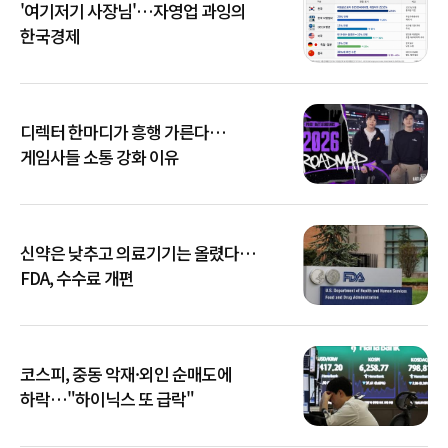
'여기저기 사장님'…자영업 과잉의
한국경제
디렉터 한마디가 흥행 가른다…
게임사들 소통 강화 이유
신약은 낮추고 의료기기는 올렸다…
FDA, 수수료 개편
코스피, 중동 악재·외인 순매도에
하락…"하이닉스 또 급락"