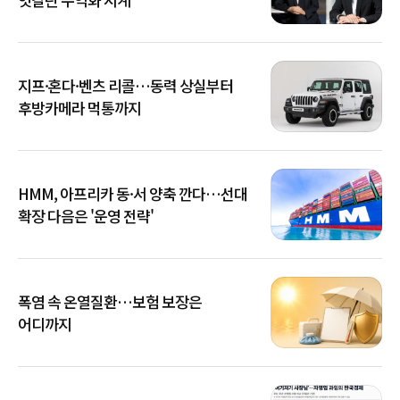
지프·혼다·벤츠 리콜…동력 상실부터
후방카메라 먹통까지
HMM, 아프리카 동·서 양축 깐다…선대
확장 다음은 '운영 전략'
폭염 속 온열질환…보험 보장은
어디까지