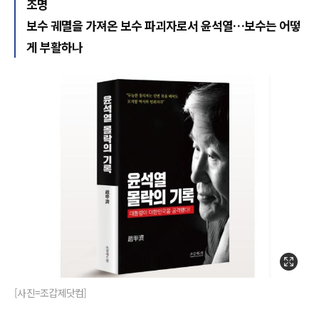
조명
보수 궤멸을 가져온 보수 파괴자로서 윤석열…보수는 어떻
게 부활하나
[사진=조갑제닷컴]