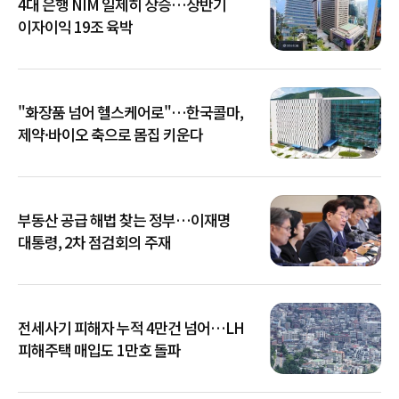
4대 은행 NIM 일제히 상승…상반기
이자이익 19조 육박
"화장품 넘어 헬스케어로"…한국콜마,
제약·바이오 축으로 몸집 키운다
부동산 공급 해법 찾는 정부…이재명
대통령, 2차 점검회의 주재
전세사기 피해자 누적 4만건 넘어…LH
피해주택 매입도 1만호 돌파