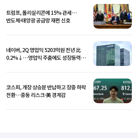
트럼프, 폴리실리콘에 15% 관세…
반도체·태양광 공급망 재편 신호
네이버, 2Q 영업익 5203억원 전년 比
0.2%↓…영업익 주춤에도 성장동력
키운다
코스피, 개장 상승분 반납하고 장중 하락
전환…중동 리스크·美 경계감