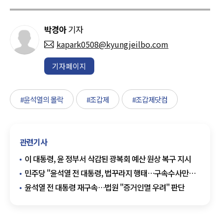
박경아
기자
kapark0508@kyungjeilbo.com
기자페이지
#윤석열의 몰락
#조갑제
#조갑제닷컴
관련기사
이 대통령, 윤 정부서 삭감된 광복회 예산 원상 복구 지시
민주당 "윤석열 전 대통령, 법꾸라지 행태…구속수사만이
해답"
윤석열 전 대통령 재구속…법원 "증거인멸 우려" 판단