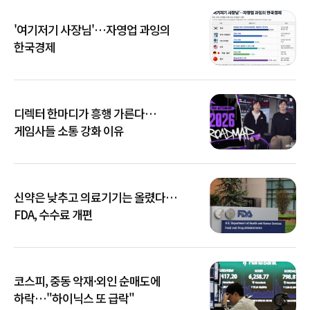
'여기저기 사장님'…자영업 과잉의
한국경제
디렉터 한마디가 흥행 가른다…
게임사들 소통 강화 이유
신약은 낮추고 의료기기는 올렸다…
FDA, 수수료 개편
코스피, 중동 악재·외인 순매도에
하락…"하이닉스 또 급락"