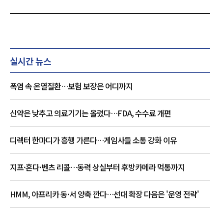
실시간 뉴스
폭염 속 온열질환…보험 보장은 어디까지
신약은 낮추고 의료기기는 올렸다…FDA, 수수료 개편
디렉터 한마디가 흥행 가른다…게임사들 소통 강화 이유
지프·혼다·벤츠 리콜…동력 상실부터 후방카메라 먹통까지
HMM, 아프리카 동·서 양축 깐다…선대 확장 다음은 '운영 전략'