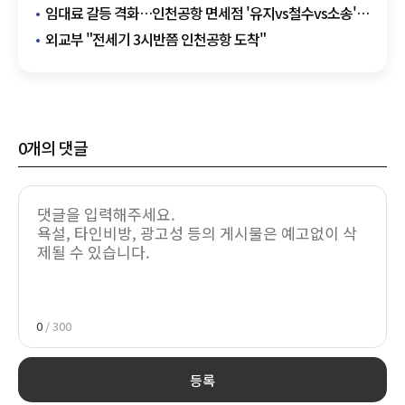
철수…"경영 손실 커"
임대료 갈등 격화…인천공항 면세점 '유지vs철수vs소송'
기로
외교부 "전세기 3시반쯤 인천공항 도착"
0
개의 댓글
0
/ 300
등록