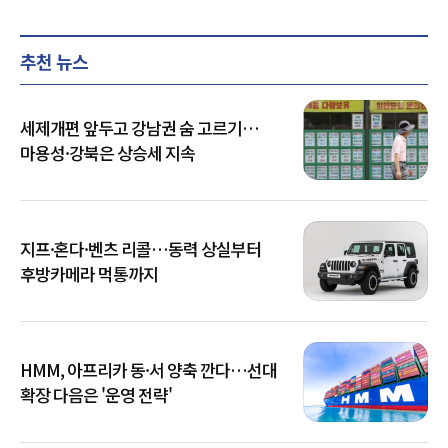
추천 뉴스
세제개편 앞두고 강남권 숨 고르기…
마용성·강북은 상승세 지속
지프·혼다·벤츠 리콜…동력 상실부터
후방카메라 먹통까지
HMM, 아프리카 동·서 양축 깐다…선대
확장 다음은 '운영 전략'