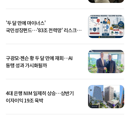
'두 달 만에 마이너스'
국민성장펀드…'83조 전력망' 리스크
확산
구광모·젠슨 황 두 달 만에 재회…AI
동맹 성과 가시화될까
4대 은행 NIM 일제히 상승…상반기
이자이익 19조 육박