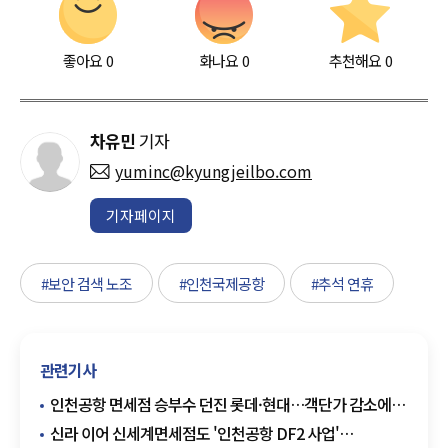
좋아요
0
화나요
0
추천해요
0
차유민
기자
yuminc@kyungjeilbo.com
기자페이지
#보안 검색 노조
#인천국제공항
#추석 연휴
관련기사
인천공항 면세점 승부수 던진 롯데·현대…객단가 감소에
전략 고심
신라 이어 신세계면세점도 '인천공항 DF2 사업'