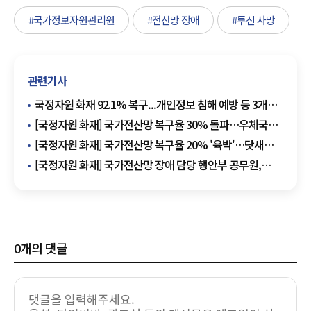
#국가정보자원관리원
#전산망 장애
#투신 사망
관련기사
국정자원 화재 92.1% 복구...개인정보 침해 예방 등 3개
시스템 추가 정상화
[국정자원 화재] 국가전산망 복구율 30% 돌파…우체국
쇼핑몰 등 정상화
[국정자원 화재] 국가전산망 복구율 20% '육박'…닷새
만에 128개 시스템 정상화
[국정자원 화재] 국가전산망 장애 담당 행안부 공무원,
정부세종청사서 투신 사망
0
개의 댓글