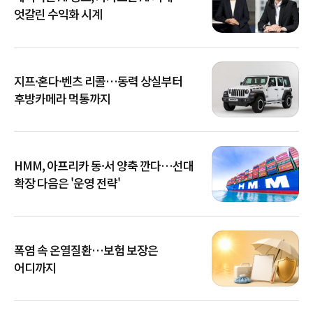
엇갈린 수익화 시계
지프·혼다·벤츠 리콜…동력 상실부터
후방카메라 먹통까지
HMM, 아프리카 동·서 양축 깐다…선대
확장 다음은 '운영 전략'
폭염 속 온열질환…보험 보장은
어디까지