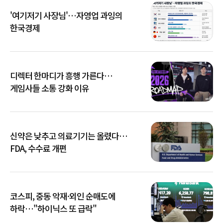
'여기저기 사장님'…자영업 과잉의
한국경제
디렉터 한마디가 흥행 가른다…
게임사들 소통 강화 이유
신약은 낮추고 의료기기는 올렸다…
FDA, 수수료 개편
코스피, 중동 악재·외인 순매도에
하락…"하이닉스 또 급락"