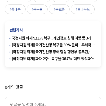
#중대본
#복구율
#윤호중
#클라우드
관련기사
국정자원 화재 92.1% 복구...개인정보 침해 예방 등 3개
시스템 추가 정상화
[국정자원 화재] 국가전산망 복구율 30% 돌파…우체국
쇼핑몰 등 정상화
[국정자원 화재] 국가전산망 장애 담당 행안부 공무원,
정부세종청사서 투신 사망
[국정자원 화재] 화재 2주…복구율 36.7% '더딘 정상화'에
속 타는 국민
0
개의 댓글