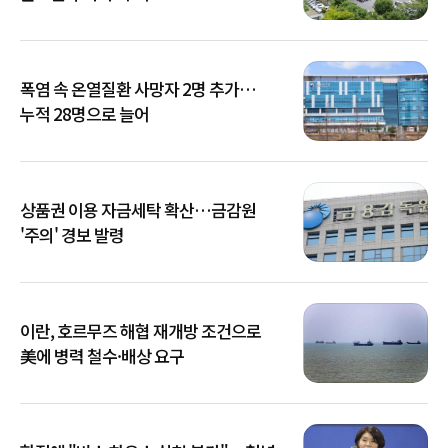
폭염 속 온열질환 사망자 2명 추가…
누적 28명으로 늘어
상품권 이용 자금세탁 확산…금감원
'주의' 경보 발령
이란, 호르무즈 해협 재개방 조건으로
美에 병력 철수·배상 요구