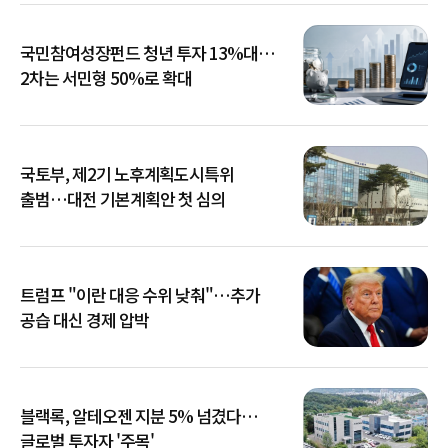
국민참여성장펀드 청년 투자 13%대…
2차는 서민형 50%로 확대
국토부, 제2기 노후계획도시특위
출범…대전 기본계획안 첫 심의
트럼프 "이란 대응 수위 낮춰"…추가
공습 대신 경제 압박
블랙록, 알테오젠 지분 5% 넘겼다…
글로벌 투자자 '주목'