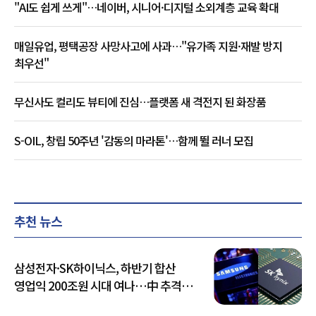
"AI도 쉽게 쓰게"…네이버, 시니어·디지털 소외계층 교육 확대
매일유업, 평택공장 사망사고에 사과…"유가족 지원·재발 방지
최우선"
무신사도 컬리도 뷰티에 진심…플랫폼 새 격전지 된 화장품
S-OIL, 창립 50주년 '감동의 마라톤'…함께 뛸 러너 모집
추천 뉴스
삼성전자·SK하이닉스, 하반기 합산
영업익 200조원 시대 여나…中 추격은
부담