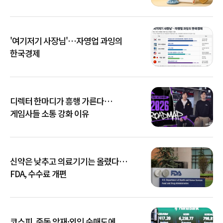
'여기저기 사장님'…자영업 과잉의
한국경제
디렉터 한마디가 흥행 가른다…
게임사들 소통 강화 이유
신약은 낮추고 의료기기는 올렸다…
FDA, 수수료 개편
코스피, 중동 악재·외인 순매도에