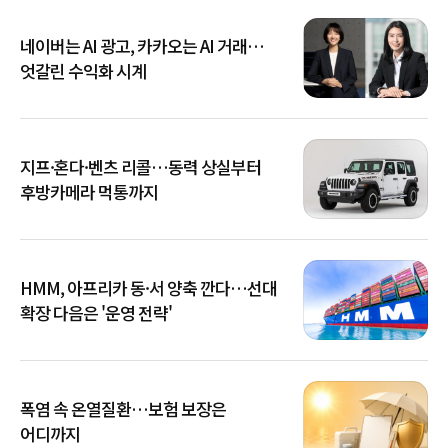
네이버는 AI 광고, 카카오는 AI 거래…
엇갈린 수익화 시계
지프·혼다·벤츠 리콜…동력 상실부터
후방카메라 먹통까지
HMM, 아프리카 동·서 양축 깐다…선대
확장 다음은 '운영 전략'
폭염 속 온열질환…보험 보장은
어디까지