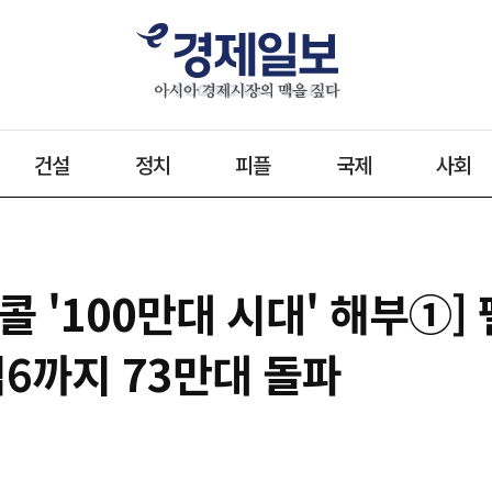
건설
정치
피플
국제
사회
 '100만대 시대' 해부①]
닉6까지 73만대 돌파