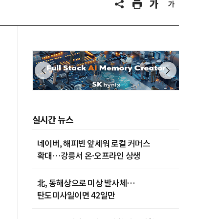
실시간 뉴스
네이버, 해피빈 앞세워 로컬 커머스
확대…강릉서 온·오프라인 상생
北, 동해상으로 미상 발사체…
탄도미사일이면 42일만