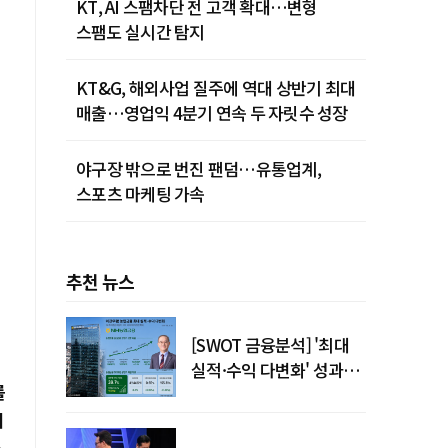
KT, AI 스팸차단 전 고객 확대…변형
스팸도 실시간 탐지
KT&G, 해외사업 질주에 역대 상반기 최대
매출…영업익 4분기 연속 두 자릿수 성장
야구장 밖으로 번진 팬덤…유통업계,
스포츠 마케팅 가속
추천 뉴스
[SWOT 금융분석] '최대
실적·수익 다변화' 성과…
를
이찬우號 농협금융, 임기
이
말년 성장 박차