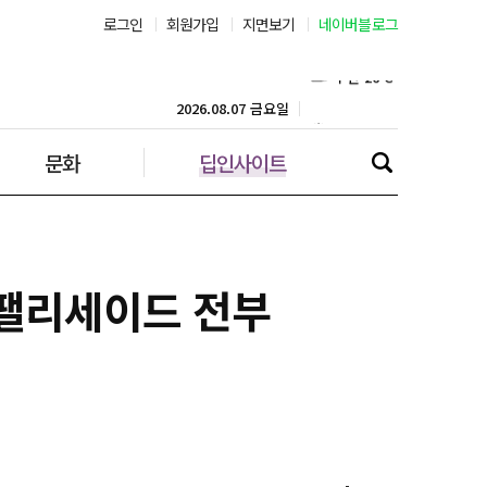
로그인
회원가입
지면보기
네이버블로그
부산 26˚C
대구 23˚C
2026.08.07 금요일
문화
딥인사이트
인천 28˚C
광주 25˚C
대전 24˚C
 팰리세이드 전부
울산 23˚C
강릉 24˚C
제주 28˚C