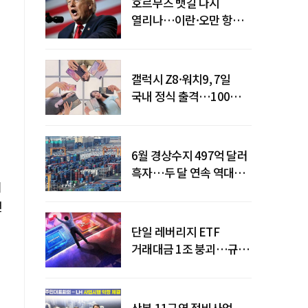
호르무즈 뱃길 다시
열리나…이란·오만 항로
합의
갤럭시 Z8·워치9, 7일
국내 정식 출격…100개국
순차 출시
6월 경상수지 497억 달러
흑자…두 달 연속 역대
치
최대
면
단일 레버리지 ETF
거래대금 1조 붕괴…규제
직격탄
산본 11구역 정비사업