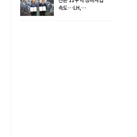
속도…LH,
주민대표회의와
사업시행약정 체결