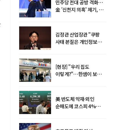
민주당 전대 공방 격화…
金 '신천지 의혹' 제기, 鄭
"증거부터 내놔라"
만
김정관 산업장관 "쿠팡
사태 본질은 개인정보
유출…한미동맹 흔들
사안 아냐"
[현장] "우리 집도
이렇게?"…한샘이 보여준
프리미엄 리모델링의 미래
美 반도체 악재·외인
순매도에 코스피 4%
급락…반면 코스닥 800선
탈환