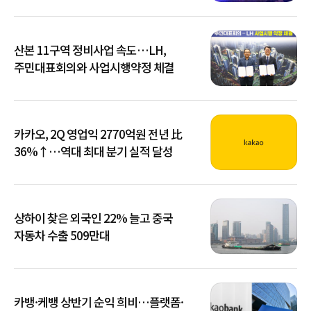
산본 11구역 정비사업 속도…LH,
주민대표회의와 사업시행약정 체결
카카오, 2Q 영업익 2770억원 전년 比
36%↑…역대 최대 분기 실적 달성
상하이 찾은 외국인 22% 늘고 중국
자동차 수출 509만대
카뱅·케뱅 상반기 순익 희비…플랫폼·