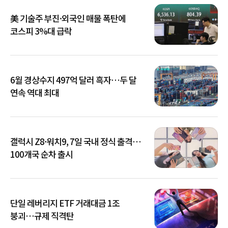
美 기술주 부진·외국인 매물 폭탄에
코스피 3%대 급락
6월 경상수지 497억 달러 흑자…두 달
연속 역대 최대
갤럭시 Z8·워치9, 7일 국내 정식 출격…
100개국 순차 출시
단일 레버리지 ETF 거래대금 1조
붕괴…규제 직격탄