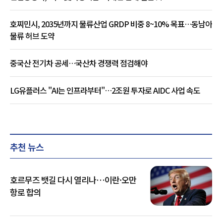
호찌민시, 2035년까지 물류산업 GRDP 비중 8~10% 목표…동남아
물류 허브 도약
중국산 전기차 공세…국산차 경쟁력 점검해야
LG유플러스 "AI는 인프라부터"…2조원 투자로 AIDC 사업 속도
추천 뉴스
호르무즈 뱃길 다시 열리나…이란·오만
항로 합의