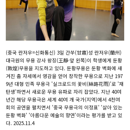
(중국 란저우=신화통신) 3일 간쑤(甘肅)성 란저우(蘭州)
대극원의 무용 강사 왕징(王靜∙앞 왼쪽)이 학생에게 둔황
(敦煌)무용을 지도하고 있다. 둔황무용은 둔황 벽화에 새
겨진 춤 자세에서 영감을 얻어 창작한 무용으로 지난 197
9년 대형 민족 무용극 '실크로드의 꽃비(絲路花雨)'로 '재
탄생'하면서 새로운 무용 유파로 자리 잡았다. 지난 40여
년간 해당 무용극은 세계 40여 개 국가(지역)에서 4천여
회의 공연을 펼치면서 '중국 무용극의 이정표' '살아 있는
둔황 벽화' '아름다운 예술의 향연'이라는 평가를 받고 있
다. 2025.11.4