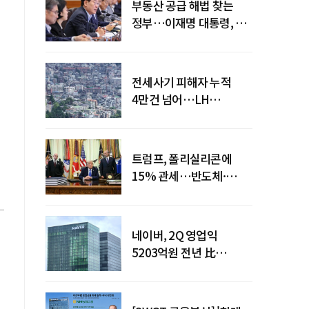
부동산 공급 해법 찾는
정부…이재명 대통령, 2차
점검회의 주재
전세사기 피해자 누적
4만건 넘어…LH
피해주택 매입도 1만호
돌파
트럼프, 폴리실리콘에
15% 관세…반도체·
태양광 공급망 재편 신호
네이버, 2Q 영업익
5203억원 전년 比
0.2%↓…영업익
주춤에도 성장동력 키운다