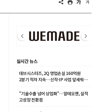
제주 30˚C
실시간 뉴스
데브시스터즈, 2Q 영업손실 160억원
2분기 적자 지속…신작·IP 사업 앞세워
턴어라운드 시동
"기술수출 넘어 상업화"…알테오젠, 실적
고성장 전환점