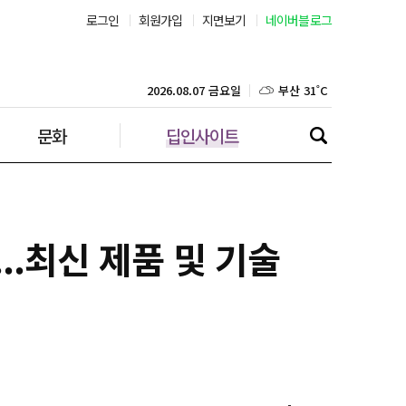
로그인
회원가입
지면보기
네이버블로그
서울 38˚C
부산 31˚C
2026.08.07 금요일
문화
딥인사이트
대구 36˚C
인천 30˚C
광주 36˚C
...최신 제품 및 기술
대전 36˚C
울산 33˚C
강릉 32˚C