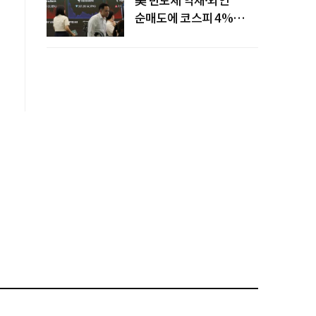
순매도에 코스피 4%
급락…반면 코스닥 800선
탈환