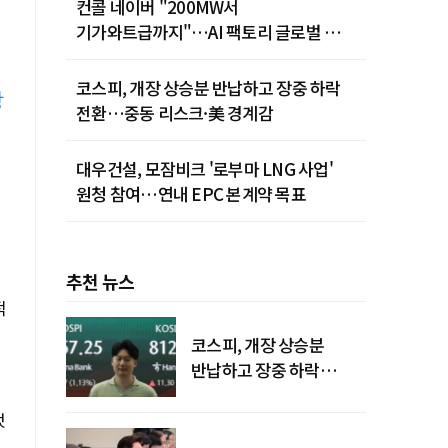
컨콜 네이버 "200MW서
기가와트급까지"…AI 팩토리 글로벌 확장
청사진
코스피, 개장 상승분 반납하고 장중 하락
장
전환…중동 리스크·美 경계감
대우건설, 모잠비크 '로부마 LNG 사업'
원청 참여…연내 EPC 본계약 목표
추천 뉴스
적
코스피, 개장 상승분
반납하고 장중 하락
전환…중동 리스크·美
했
경계감