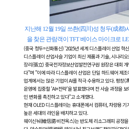
지난해 12월 19일 쓰촨(四川)성 청두(成都
을 찾은 관람객이 TFT 베이스 마이크로 L
(중국 청두=신화통신) '2025년 세계 디스플레이 산업 혁신
디스플레이 산업사슬 기업이 최신 제품과 기술, 시나리오
장리(張立) 중국전자정보산업발전연구원 원장은 대회 개막
다"며 "이에 따라 디스플레이 산업은 단일 하드웨어 제
업계에서는 많은 기업이 AI를 적극 수용하고 있다. 펑창(馮
운영에 집중할 'AI+전략'을 발표했다며 전 사슬 과정을
인 변화를 촉진하고 있다"고 소개했다.
현재 OLED 디스플레이는 휴대폰에서 컴퓨터, 차량용 기
높은 세대의 라인을 배치하고 있다.
웨이신눠(維信諾·비전옥스)는 반도체 리소그래피 공정을 
다. 양수쥐안(楊淑娟) 웨이신눠 최고브랜드책임자(CBO)는