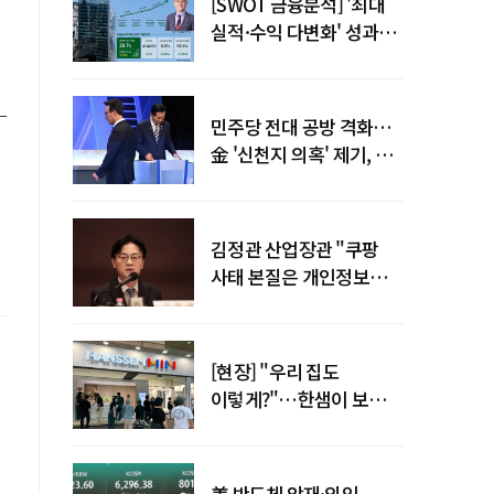
[SWOT 금융분석] '최대
실적·수익 다변화' 성과…
이찬우號 농협금융, 임기
말년 성장 박차
민주당 전대 공방 격화…
金 '신천지 의혹' 제기, 鄭
"증거부터 내놔라"
김정관 산업장관 "쿠팡
사태 본질은 개인정보
유출…한미동맹 흔들
사안 아냐"
[현장] "우리 집도
이렇게?"…한샘이 보여준
프리미엄 리모델링의 미래
美 반도체 악재·외인