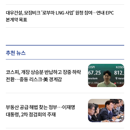
대우건설, 모잠비크 '로부마 LNG 사업' 원청 참여…연내 EPC
본계약 목표
추천 뉴스
코스피, 개장 상승분 반납하고 장중 하락
전환…중동 리스크·美 경계감
부동산 공급 해법 찾는 정부…이재명
대통령, 2차 점검회의 주재