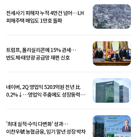
전세사기 피해자 누적 4만건 넘어…LH
피해주택 매입도 1만호 돌파
트럼프, 폴리실리콘에 15% 관세…
반도체·태양광 공급망 재편 신호
네이버, 2Q 영업익 5203억원 전년 比
0.2%↓…영업익 주춤에도 성장동력
키운다
'최대 실적·수익 다변화' 성과…
이찬우號 농협금융, 임기 말년 성장 박차