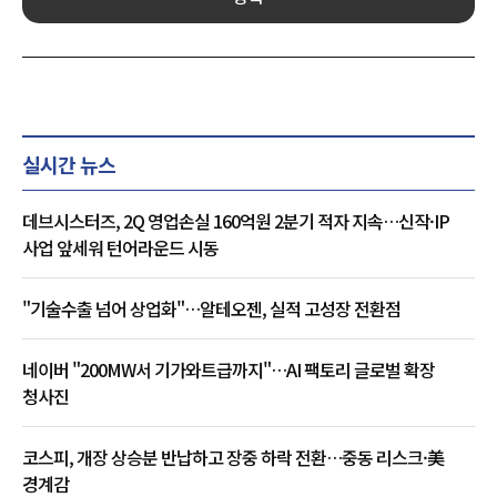
실시간 뉴스
데브시스터즈, 2Q 영업손실 160억원 2분기 적자 지속…신작·IP
사업 앞세워 턴어라운드 시동
"기술수출 넘어 상업화"…알테오젠, 실적 고성장 전환점
네이버 "200MW서 기가와트급까지"…AI 팩토리 글로벌 확장
청사진
코스피, 개장 상승분 반납하고 장중 하락 전환…중동 리스크·美
경계감