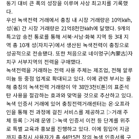
동기 대비 큰 폭의 성장을 이루며 사상 최고치를 기록했
다.
우선 녹색전력 거래에서 충칭 내 시장 거래량은 10억㎾h,
성(省) 간 시장 거래량은 21억8천만㎾h에 달했다. 9개의
특고압 송전 통로를 통해 서북·서남·화북 지역 등 3대 지
역 총 10개 성(자치구)에서 생산된 녹색전력이 충칭으로
성공적으로 전송됐다. 또한 처음으로 네이멍구(內蒙古)자
치구 서부지역의 전력을 구매했다.
녹색전력을 거래하는 전력 사용 주체는 제조업, 전해 알루
미늄 등 중점 업계로 확대되고 있다. 이에 관련 부서는 올
해 충칭의 녹색전력 거래량이 약 38만3천t(톤)의 표준석
탄 사용을 절감하는 효과와 맞먹을 것으로 추산하고 있다.
녹색 인증서 거래에 있어 충칭전력거래센터는 온∙오프라
인을 통해 전 과정에 걸친 서비스를 제공하고 ▷거래 주
체 등록 ▷거래 운영 ▷녹색 인증서 이전 등 단계를 위주
로 특별 교육과 홍보를 진행하고 있다. 이에 힘입어 지금
까지 충칭시 사용자가 총 44만5천 장의 녹색 인증서를 구