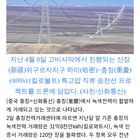
지난 4월 8일 고비사막에서 진행되는 신장
(新疆)위구르자치구 하미(哈密)~충칭(重慶)
±800㎸(킬로볼트) 특고압 직류 송전선 프로
젝트를 드론에 담았다. (사진/신화통신)
(중국 충칭=신화통신) 충칭(重慶)에서 녹색전력이 활발하
게 거래되고 있는 것으로 나타났다.
2일 충칭전력거래센터에 따르면 지난달 말 기준 충칭의
녹색전력 거래량은 31억8천만㎾h(킬로와트시), 녹색 인
증서 거래량은 120만 장을 돌파했다. 두 항목 모두 전년