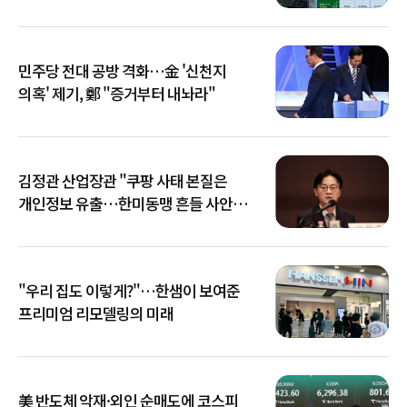
민주당 전대 공방 격화…金 '신천지
의혹' 제기, 鄭 "증거부터 내놔라"
김정관 산업장관 "쿠팡 사태 본질은
개인정보 유출…한미동맹 흔들 사안
아냐"
"우리 집도 이렇게?"…한샘이 보여준
프리미엄 리모델링의 미래
美 반도체 악재·외인 순매도에 코스피