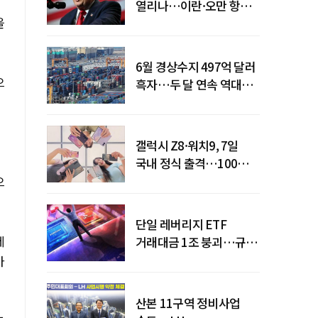
열리나…이란·오만 항로
을
합의
6월 경상수지 497억 달러
으
흑자…두 달 연속 역대
최대
갤럭시 Z8·워치9, 7일
국내 정식 출격…100개국
순차 출시
으
단일 레버리지 ETF
제
거래대금 1조 붕괴…규제
직격탄
아
산본 11구역 정비사업