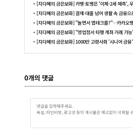
[지다혜의 금은보화] 카뱅·토뱅은 '이체·2세 예측', 
[지다혜의 금은보화] 결제·대출 넘어 생활 속 금융으
[지다혜의 금은보화] "놀면서 앱테크를?"…카카오뱅크
[지다혜의 금은보화] "영업점서 타행 계좌 거래 가
[지다혜의 금은보화] 1000만 고령사회 '시니어 금융'
0
개의 댓글