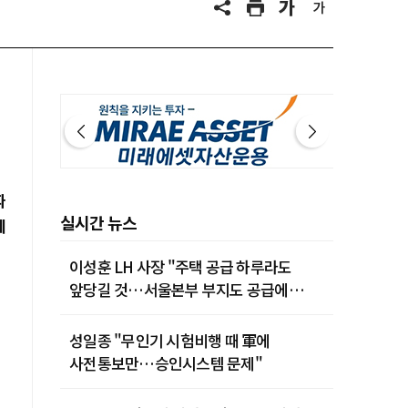
따
실시간 뉴스
세
이성훈 LH 사장 "주택 공급 하루라도
앞당길 것…서울본부 부지도 공급에
활용"
성일종 "무인기 시험비행 때 軍에
사전통보만…승인시스템 문제"