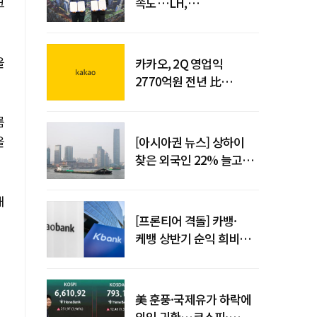
크
속도…LH,
주민대표회의와
사업시행약정 체결
을
카카오, 2Q 영업익
2770억원 전년 比
36%↑…역대 최대 분기
실적 달성
름
을
[아시아권 뉴스] 상하이
찾은 외국인 22% 늘고
중국 자동차 수출 509만대
해
[프론티어 격돌] 카뱅·
케뱅 상반기 순익 희비…
플랫폼·개인사업자
금융으로 성장 기반 확대
美 훈풍·국제유가 하락에
외인 귀환…코스피·