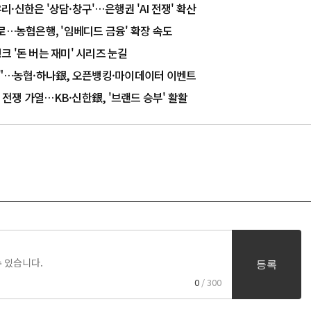
우리·신한은 '상담·창구'…은행권 'AI 전쟁' 확산
로…농협은행, '임베디드 금융' 확장 속도
 '돈 버는 재미' 시리즈 눈길
능"…농협·하나銀, 오픈뱅킹·마이데이터 이벤트
 전쟁 가열…KB·신한銀, '브랜드 승부' 활활
등록
0
/ 300