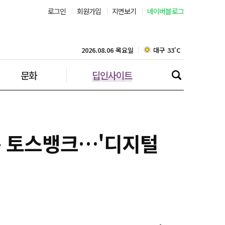
로그인
회원가입
지면보기
네이버블로그
부산 29˚C
대구 33˚C
2026.08.06 목요일
문화
딥인사이트
인천 30˚C
광주 34˚C
대전 35˚C
는 토스뱅크…'디지털
울산 30˚C
강릉 30˚C
제주 30˚C