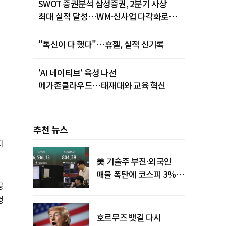
SWOT 증권분석 삼성증권, 2분기 사상
최대 실적 달성…WM·신사업 다각화로
하반기 돌파
"톡신이 다 했다"…휴젤, 실적 신기록
'AI 네이티브' 육성 나선
메가존클라우드…태재대와 교육 혁신
추천 뉴스
지
美 기술주 부진·외국인
매물 폭탄에 코스피 3%대
공
급락
청
호르무즈 뱃길 다시