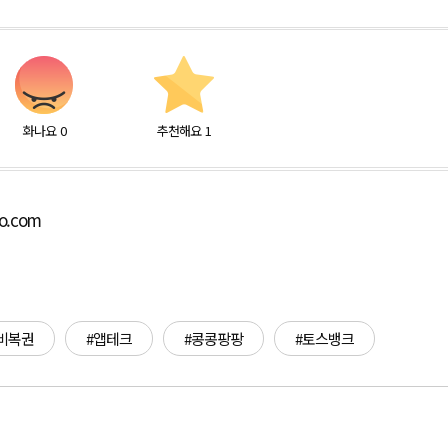
화나요
0
추천해요
1
bo.com
비복권
#앱테크
#콩콩팡팡
#토스뱅크