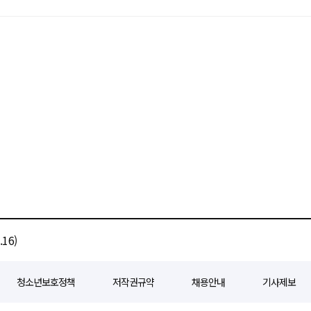
16)
청소년보호정책
저작권규약
채용안내
기사제보