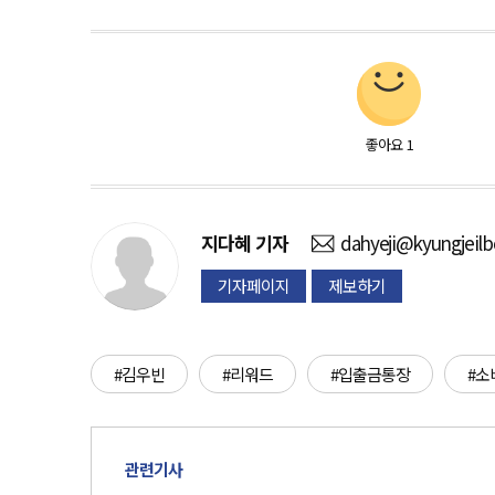
좋아요
1
지다혜
기자
dahyeji@kyungjeil
기자페이지
제보하기
#김우빈
#리워드
#입출금통장
#소
관련기사