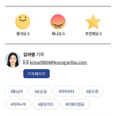
좋아요
0
화나요
0
추천해요
0
김아령
기자
kimar0604@kyungjeilbo.com
기자페이지
#동남아
#순손실
#자카르타
#운수권
#적자누적
#중장거리
#티웨이항공