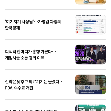
'여기저기 사장님'…자영업 과잉의
한국경제
디렉터 한마디가 흥행 가른다…
게임사들 소통 강화 이유
신약은 낮추고 의료기기는 올렸다…
FDA, 수수료 개편