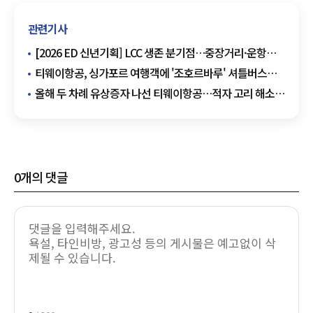
관련기사
[2026 ED 신년기획] LCC 생존 분기점…중장거리·운항
플랫폼 확보 관건
티웨이항공, 싱가포르 여행객에 '조호르바루' 셔틀버스
티켓 무료 증정
올해 두 차례 유상증자 나선 티웨이항공…적자 고리 해소
'난항'
0
개의 댓글