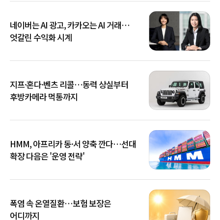
네이버는 AI 광고, 카카오는 AI 거래…
엇갈린 수익화 시계
지프·혼다·벤츠 리콜…동력 상실부터
후방카메라 먹통까지
HMM, 아프리카 동·서 양축 깐다…선대
확장 다음은 '운영 전략'
폭염 속 온열질환…보험 보장은
어디까지