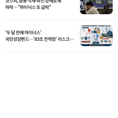
코스피, 중동 악재·외인 순매도에
하락…"하이닉스 또 급락"
'두 달 만에 마이너스'
국민성장펀드…'83조 전력망' 리스크
확산