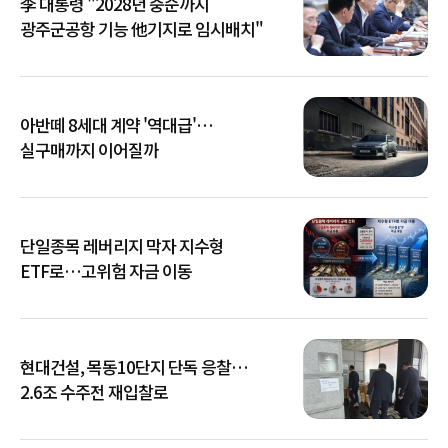
李 대통령 "2028년 중순까지
광주군공항 기능 他기지로 임시배치"
아반떼 8세대 계약 '역대급'…
실구매까지 이어질까
단일종목 레버리지 막자 지수형
ETF로…고위험 자금 이동
현대건설, 목동10단지 단독 응찰…
2.6조 수주전 재입찰로