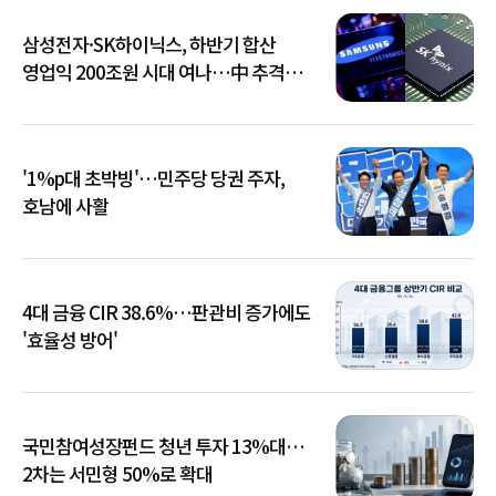
삼성전자·SK하이닉스, 하반기 합산
영업익 200조원 시대 여나…中 추격은
부담
'1%p대 초박빙'…민주당 당권 주자,
호남에 사활
4대 금융 CIR 38.6%…판관비 증가에도
'효율성 방어'
국민참여성장펀드 청년 투자 13%대…
2차는 서민형 50%로 확대