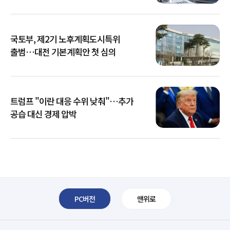
국토부, 제2기 노후계획도시특위
출범…대전 기본계획안 첫 심의
트럼프 "이란 대응 수위 낮춰"…추가
공습 대신 경제 압박
PC버전
맨위로