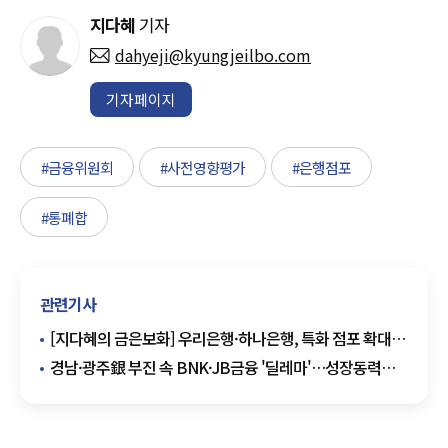
지다혜
기자
dahyeji@kyungjeilbo.com
기자페이지
#금융위원회
#사전영향평가
#은행점포
#통폐합
관련기사
[지다혜의 금은보화] 우리은행·하나은행, 특화 점포 확대…
고객 맞춤 서비스 강화
경남·광주銀 부진 속 BNK·JB금융 '딜레마'…성장동력
재편 '시급'