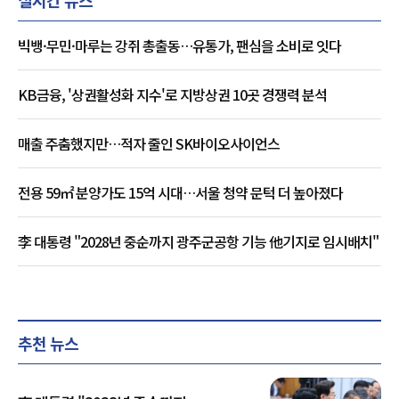
실시간 뉴스
빅뱅·무민·마루는 강쥐 총출동…유통가, 팬심을 소비로 잇다
KB금융, '상권활성화 지수'로 지방상권 10곳 경쟁력 분석
매출 주춤했지만…적자 줄인 SK바이오사이언스
전용 59㎡ 분양가도 15억 시대…서울 청약 문턱 더 높아졌다
李 대통령 "2028년 중순까지 광주군공항 기능 他기지로 임시배치"
추천 뉴스