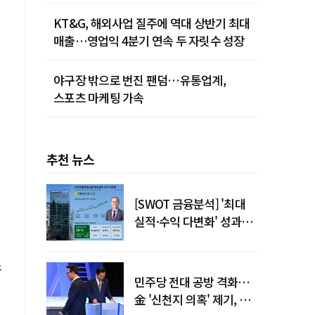
KT&G, 해외사업 질주에 역대 상반기 최대
매출…영업익 4분기 연속 두 자릿수 성장
야구장 밖으로 번진 팬덤…유통업계,
스포츠 마케팅 가속
추천 뉴스
[SWOT 금융분석] '최대
실적·수익 다변화' 성과…
이찬우號 농협금융, 임기
말년 성장 박차
소
민주당 전대 공방 격화…
金 '신천지 의혹' 제기, 鄭