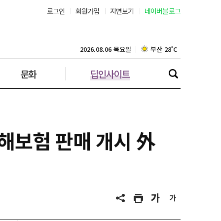
로그인
회원가입
지면보기
네이버블로그
부산 28˚C
대구 28˚C
2026.08.06 목요일
문화
딥인사이트
인천 29˚C
광주 29˚C
대전 30˚C
재해보험 판매 개시 外
울산 27˚C
강릉 27˚C
제주 29˚C