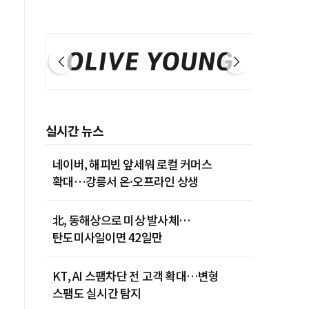
실시간 뉴스
네이버, 해피빈 앞세워 로컬 커머스
확대…강릉서 온·오프라인 상생
北, 동해상으로 미상 발사체…
탄도미사일이면 42일만
KT, AI 스팸차단 전 고객 확대…변형
스팸도 실시간 탐지