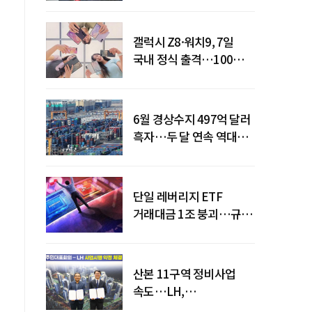
갤럭시 Z8·워치9, 7일
국내 정식 출격…100개국
순차 출시
6월 경상수지 497억 달러
흑자…두 달 연속 역대
최대
단일 레버리지 ETF
거래대금 1조 붕괴…규제
직격탄
산본 11구역 정비사업
속도…LH,
주민대표회의와