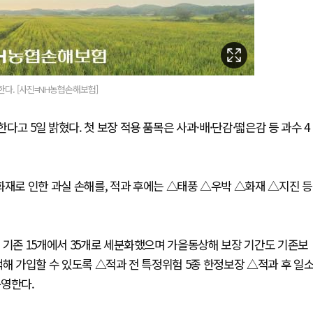
다. [사진=NH농협손해보험]
고 5일 밝혔다. 첫 보장 적용 품목은 사과·배·단감·떫은감 등 과수 4
로 인한 과실 손해를, 적과 후에는 △태풍 △우박 △화재 △지진 등
 기존 15개에서 35개로 세분화했으며 가을동상해 보장 기간도 기존보
택해 가입할 수 있도록 △적과 전 특정위험 5종 한정보장 △적과 후 일
운영한다.