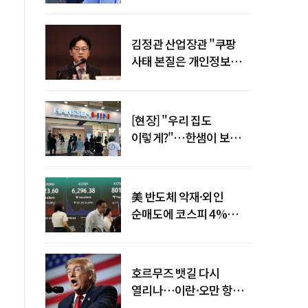
"증거부터 내놔라"
김정관 산업장관 "쿠팡
사태 본질은 개인정보
유출…한미동맹 흔들
사안 아냐"
[현장] "우리 집도
이렇게?"…한샘이 보여준
프리미엄 리모델링의 미래
美 반도체 악재·외인
순매도에 코스피 4%
급락…반면 코스닥 800선
탈환
호르무즈 뱃길 다시
열리나…이란·오만 항로
합의