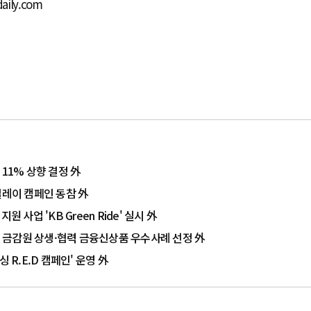
aily.com
11% 상향 결정 外
릴레이 캠페인 동참 外
사업 'KB Green Ride' 실시 外
험' 금감원 상생·협력 금융신상품 우수사례 선정 外
 R.E.D 캠페인' 운영 外