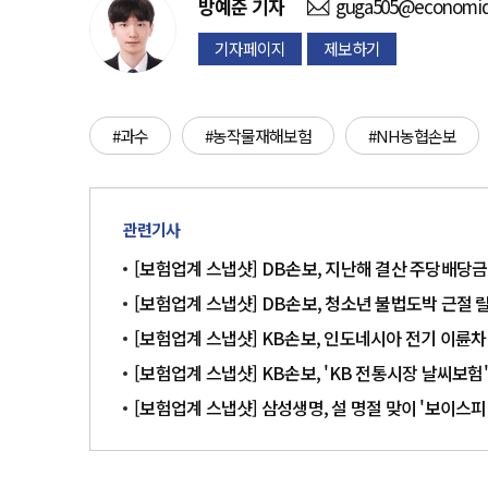
방예준
기자
guga505@economid
기자페이지
제보하기
#과수
#농작물재해보험
#NH농협손보
관련기사
[보험업계 스냅샷] DB손보, 지난해 결산 주당배당금 
[보험업계 스냅샷] DB손보, 청소년 불법도박 근절 
[보험업계 스냅샷] KB손보, 인도네시아 전기 이륜차 지원 
[보험업계 스냅샷] KB손보, 'KB 전통시장 날씨보
[보험업계 스냅샷] 삼성생명, 설 명절 맞이 '보이스피싱