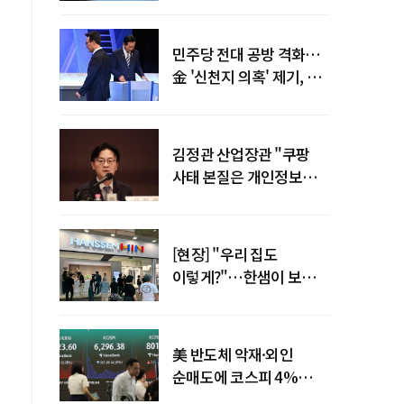
말년 성장 박차
민주당 전대 공방 격화…
金 '신천지 의혹' 제기, 鄭
"증거부터 내놔라"
김정관 산업장관 "쿠팡
사태 본질은 개인정보
유출…한미동맹 흔들
사안 아냐"
[현장] "우리 집도
이렇게?"…한샘이 보여준
프리미엄 리모델링의 미래
美 반도체 악재·외인
순매도에 코스피 4%
급락…반면 코스닥 800선