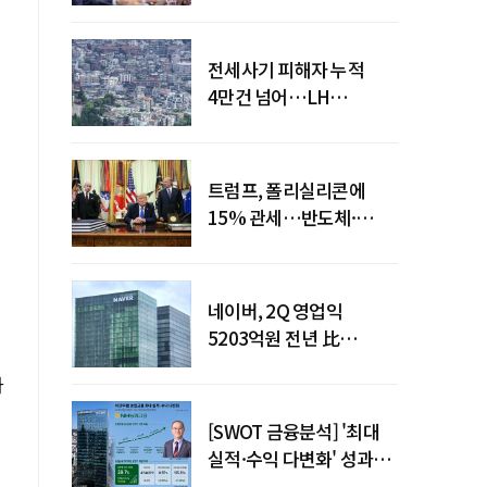
점검회의 주재
전세사기 피해자 누적
4만건 넘어…LH
피해주택 매입도 1만호
돌파
트럼프, 폴리실리콘에
15% 관세…반도체·
태양광 공급망 재편 신호
네이버, 2Q 영업익
5203억원 전년 比
0.2%↓…영업익
아
주춤에도 성장동력 키운다
[SWOT 금융분석] '최대
실적·수익 다변화' 성과…
이찬우號 농협금융, 임기