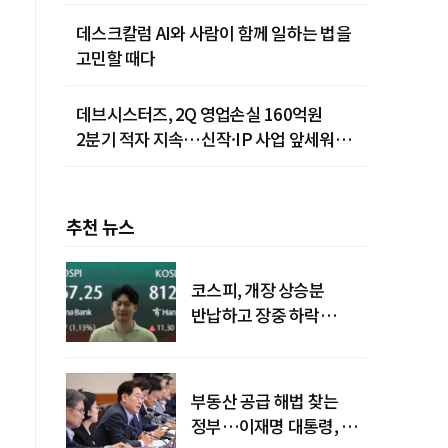
데스크칼럼 AI와 사람이 함께 일하는 법을
고민할 때다
데브시스터즈, 2Q 영업손실 160억원
2분기 적자 지속…신작·IP 사업 앞세워
턴어라운드 시동
추천 뉴스
코스피, 개장 상승분
반납하고 장중 하락
전환…중동 리스크·美
경계감
부동산 공급 해법 찾는
정부…이재명 대통령, 2차