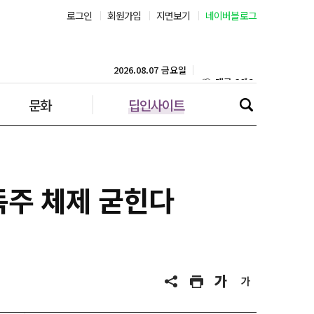
로그인
회원가입
지면보기
네이버블로그
부산 31˚C
대구 36˚C
2026.08.07 금요일
문화
딥인사이트
인천 30˚C
광주 36˚C
대전 36˚C
독주 체제 굳힌다
울산 33˚C
강릉 32˚C
제주 30˚C