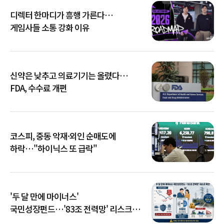
디렉터 한마디가 흥행 가른다…
게임사들 소통 강화 이유
신약은 낮추고 의료기기는 올렸다…
FDA, 수수료 개편
코스피, 중동 악재·외인 순매도에
하락…"하이닉스 또 급락"
'두 달 만에 마이너스'
국민성장펀드…'83조 전력망' 리스크
확산