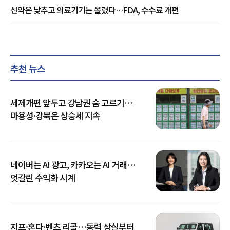
신약은 낮추고 의료기기는 올렸다…FDA, 수수료 개편
추천 뉴스
세제개편 앞두고 강남권 숨 고르기…
마용성·강북은 상승세 지속
네이버는 AI 광고, 카카오는 AI 거래…
엇갈린 수익화 시계
지프·혼다·벤츠 리콜…동력 상실부터