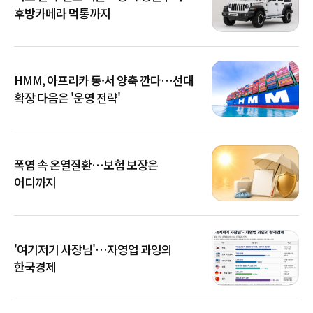
후방카메라 먹통까지
HMM, 아프리카 동·서 양축 깐다…선대
확장 다음은 '운영 전략'
폭염 속 온열질환…보험 보장은
어디까지
'여기저기 사장님'…자영업 과잉의
한국경제