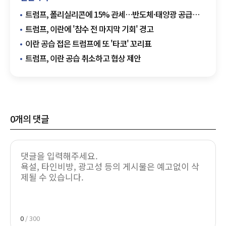
트럼프, 폴리실리콘에 15% 관세…반도체·태양광 공급망
재편 신호
트럼프, 이란에 '참수 전 마지막 기회' 경고
이란 공습 접은 트럼프에 또 '타코' 꼬리표
트럼프, 이란 공습 취소하고 협상 제안
0
개의 댓글
0
/ 300