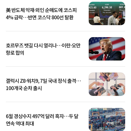
美 반도체 악재·외인 순매도에 코스피
4% 급락…반면 코스닥 800선 탈환
호르무즈 뱃길 다시 열리나…이란·오만
항로 합의
갤럭시 Z8·워치9, 7일 국내 정식 출격…
100개국 순차 출시
6월 경상수지 497억 달러 흑자…두 달
연속 역대 최대