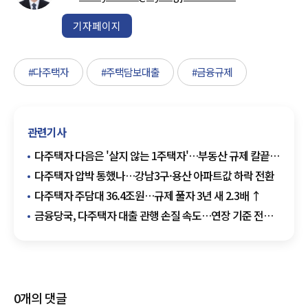
기자페이지
#다주택자
#주택담보대출
#금융규제
관련기사
다주택자 다음은 '살지 않는 1주택자'…부동산 규제 칼끝
넓어진다
다주택자 압박 통했나…강남3구·용산 아파트값 하락 전환
다주택자 주담대 36.4조원…규제 풀자 3년 새 2.3배 ↑
금융당국, 다주택자 대출 관행 손질 속도…연장 기준 전면
재정비 수순
0
개의 댓글