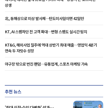
상생
北, 동해상으로 미상 발사체…탄도미사일이면 42일만
KT, AI 스팸차단 전 고객 확대…변형 스팸도 실시간 탐지
KT&G, 해외사업 질주에 역대 상반기 최대 매출…영업익 4분기
연속 두 자릿수 성장
야구장 밖으로 번진 팬덤…유통업계, 스포츠 마케팅 가속
추천 뉴스
'최대 실적·수익 다변화' 성과…