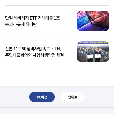
단일 레버리지 ETF 거래대금 1조
붕괴…규제 직격탄
산본 11구역 정비사업 속도…LH,
주민대표회의와 사업시행약정 체결
PC버전
맨위로