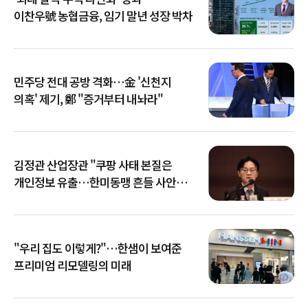
이찬우號 농협금융, 임기 말년 성장 박차
민주당 전대 공방 격화…金 '신천지
의혹' 제기, 鄭 "증거부터 내놔라"
김정관 산업장관 "쿠팡 사태 본질은
개인정보 유출…한미동맹 흔들 사안
아냐"
"우리 집도 이렇게?"…한샘이 보여준
프리미엄 리모델링의 미래