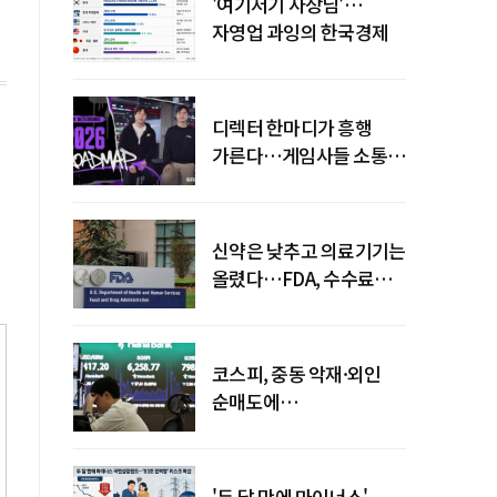
'여기저기 사장님'…
자영업 과잉의 한국경제
디렉터 한마디가 흥행
가른다…게임사들 소통
강화 이유
신약은 낮추고 의료기기는
올렸다…FDA, 수수료
개편
코스피, 중동 악재·외인
순매도에
하락…"하이닉스 또
급락"
'두 달 만에 마이너스'