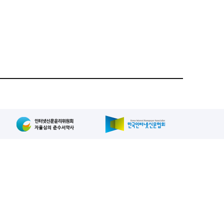
집인: 사장/양규현
패밀리사이트
2-739-2171
, 복사, 배포 등을 금지합니다.