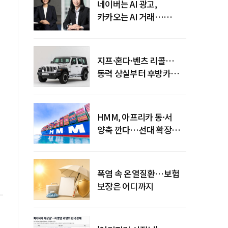
네이버는 AI 광고,
카카오는 AI 거래…
엇갈린 수익화 시계
지프·혼다·벤츠 리콜…
동력 상실부터 후방카메라
먹통까지
HMM, 아프리카 동·서
양축 깐다…선대 확장
다음은 '운영 전략'
폭염 속 온열질환…보험
보장은 어디까지