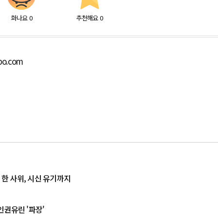
화나요
0
추천해요
0
bo.com
 한 사위, 시신 유기까지
인권유린 '파장'