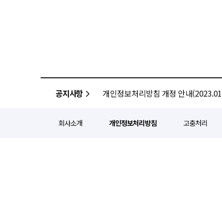
공지사항
개인정보처리방침 개정 안내(2023.01.
회사소개
개인정보처리방침
고충처리
정기간행등록번호 : 서울 아052
주소 : 서울 종로구 종로5길 1
인터넷신문윤리위원회 윤리강령을
Copyright ⓒ
경제일보
All ri