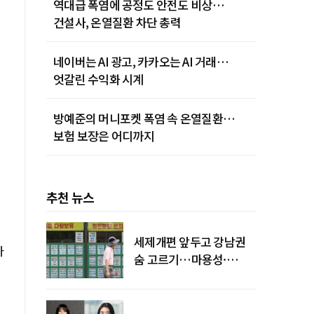
역대급 폭염에 공정도 안전도 비상…
건설사, 온열질환 차단 총력
네이버는 AI 광고, 카카오는 AI 거래…
엇갈린 수익화 시계
방예준의 머니포켓 폭염 속 온열질환…
보험 보장은 어디까지
추천 뉴스
세제개편 앞두고 강남권
다
숨 고르기…마용성·
강북은 상승세 지속