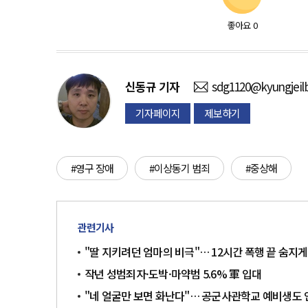
좋아요
0
신동규
기자
sdg1120@kyungjeil
기자페이지
제보하기
#영구 장애
#이상동기 범죄
#중상해
관련기사
"딸 지키려던 엄마의 비극"… 12시간 폭행 끝 숨지게
작년 성범죄자·도박·마약범 5.6% 軍 입대
"네 얼굴만 보면 화난다"… 공군사관학교 예비생도 