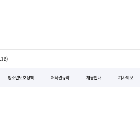
16)
청소년보호정책
저작권규약
채용안내
기사제보
80
등록일자 : 2018년 07월 04일
제호 : e경제일보
발행인: 회장/곽영길
편
3 삼공빌딩 11층
발행 : 2018년 07월 04일
청소년보호책임자 : 선재관
전화 : 0
 준수합니다. 경제일보의 모든 콘텐츠(기사)는 저작권법의 보호를 받으며, 무단전재
ghts reserved.