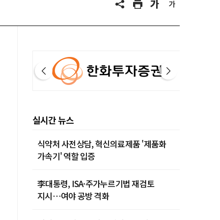
실시간 뉴스
식약처 사전상담, 혁신의료제품 '제품화
가속기' 역할 입증
李대통령, ISA·주가누르기법 재검토
지시…여야 공방 격화