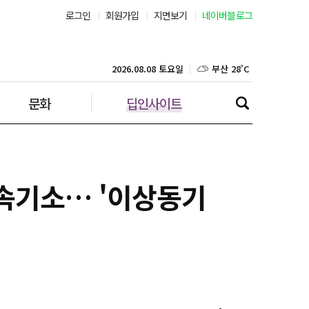
서울 26˚C
로그인
회원가입
지면보기
네이버블로그
부산 28˚C
2026.08.08 토요일
대구 27˚C
문화
딥인사이트
인천 26˚C
광주 28˚C
대전 28˚C
구속기소… '이상동기
울산 26˚C
강릉 21˚C
제주 29˚C