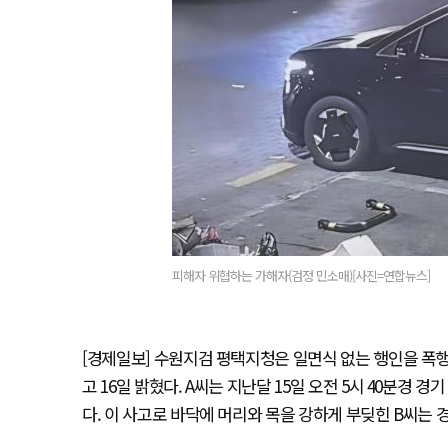
피해자 위협하는 가해자(검정 민소매)[사진=연합뉴스]
[경제일보] 수원지검 평택지청은 일면식 없는 행인을 폭행해
고 16일 밝혔다. A씨는 지난달 15일 오전 5시 40분경 
다. 이 사고로 바닥에 머리와 목을 강하게 부딪힌 B씨는