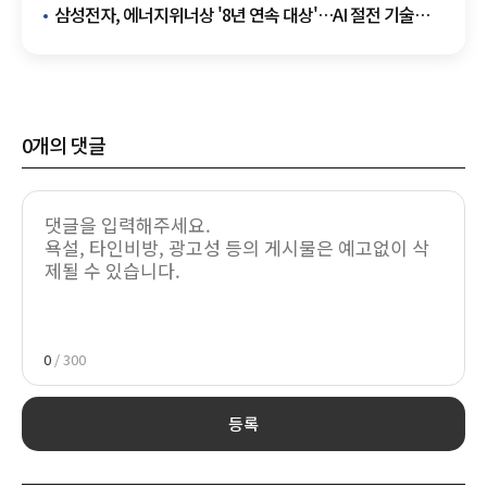
커진다"
삼성전자, 에너지위너상 '8년 연속 대상'…AI 절전 기술
통했다
0
개의 댓글
0
/ 300
등록