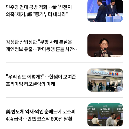
민주당 전대 공방 격화…金 '신천지
의혹' 제기, 鄭 "증거부터 내놔라"
김정관 산업장관 "쿠팡 사태 본질은
개인정보 유출…한미동맹 흔들 사안
아냐"
"우리 집도 이렇게?"…한샘이 보여준
프리미엄 리모델링의 미래
美 반도체 악재·외인 순매도에 코스피
4% 급락…반면 코스닥 800선 탈환