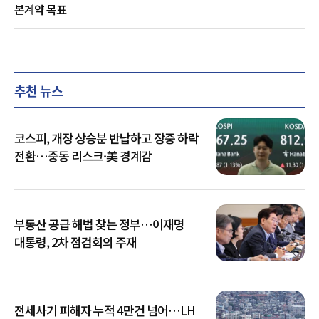
본계약 목표
추천 뉴스
코스피, 개장 상승분 반납하고 장중 하락
전환…중동 리스크·美 경계감
부동산 공급 해법 찾는 정부…이재명
대통령, 2차 점검회의 주재
전세사기 피해자 누적 4만건 넘어…LH