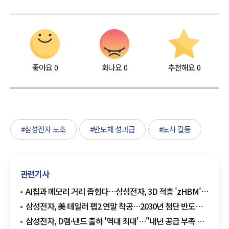
좋아요
0
화나요
0
추천해요
0
#삼성전자 노조
#반도체 성과급
#노사 갈등
관련기사
AI칩과 메모리 거리 좁힌다…삼성전자, 3D 적층 'zHBM'
첫 공개
삼성전자, 美 테일러 팹2 연말 착공…2030년 첨단 반도체
양산 목표
삼성전자, D램·낸드 출하 '역대 최대'…"내년 공급 부족 더