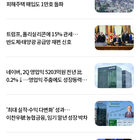
피해주택 매입도 1만호 돌파
트럼프, 폴리실리콘에 15% 관세…
반도체·태양광 공급망 재편 신호
네이버, 2Q 영업익 5203억원 전년 比
0.2%↓…영업익 주춤에도 성장동력
키운다
'최대 실적·수익 다변화' 성과…
이찬우號 농협금융, 임기 말년 성장 박차