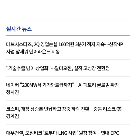
실시간 뉴스
데브시스터즈, 2Q 영업손실 160억원 2분기 적자 지속…신작·IP
사업 앞세워 턴어라운드 시동
"기술수출 넘어 상업화"…알테오젠, 실적 고성장 전환점
네이버 "200MW서 기가와트급까지"…AI 팩토리 글로벌 확장
청사진
코스피, 개장 상승분 반납하고 장중 하락 전환…중동 리스크·美
경계감
대우건설, 모잠비크 '로부마 LNG 사업' 원청 참여…연내 EPC