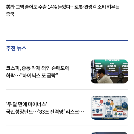
美와 교역 줄어도 수출 14% 늘었다…로봇·관광객 소비 키우는
중국
추천 뉴스
코스피, 중동 악재·외인 순매도에
하락…"하이닉스 또 급락"
'두 달 만에 마이너스'
국민성장펀드…'83조 전력망' 리스크
확산