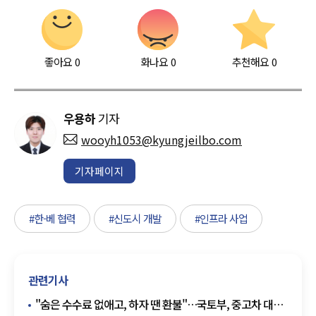
좋아요
0
화나요
0
추천해요
0
우용하
기자
wooyh1053@kyungjeilbo.com
기자페이지
#한-베 협력
#신도시 개발
#인프라 사업
관련기사
"숨은 수수료 없애고, 하자 땐 환불"…국토부, 중고차 대책