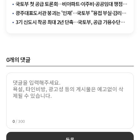
발표
국토부 첫 공급 토론회…비아파트·이주비·공공임대 쟁점
부상
광주대표도서관 붕괴는 '인재'…국토부 "용접 부실·감리
소홀 확인"
3기 신도시 착공 최대 2년 단축…국토부, 공급 가용수단
총동원
0
개의 댓글
0
/ 300
등록