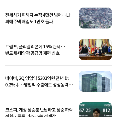
전세사기 피해자 누적 4만건 넘어…LH
피해주택 매입도 1만호 돌파
트럼프, 폴리실리콘에 15% 관세…
반도체·태양광 공급망 재편 신호
네이버, 2Q 영업익 5203억원 전년 比
0.2%↓…영업익 주춤에도 성장동력
키운다
코스피, 개장 상승분 반납하고 장중 하락
전환…중동 리스크·美 경계감