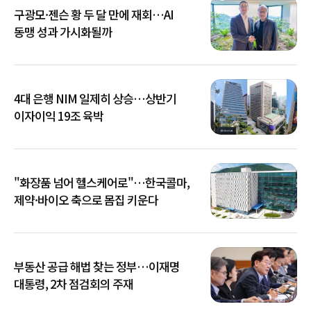
구광모·젠슨 황 두 달 만에 재회…AI
동맹 성과 가시화될까
4대 은행 NIM 일제히 상승…상반기
이자이익 19조 육박
"화장품 넘어 헬스케어로"…한국콜마,
제약·바이오 축으로 몸집 키운다
부동산 공급 해법 찾는 정부…이재명
대통령, 2차 점검회의 주재