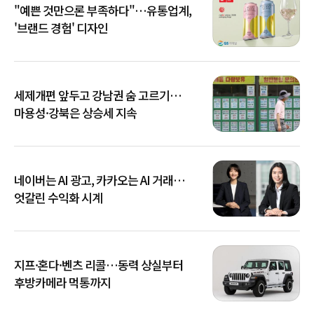
"예쁜 것만으론 부족하다"…유통업계,
'브랜드 경험' 디자인
세제개편 앞두고 강남권 숨 고르기…
마용성·강북은 상승세 지속
네이버는 AI 광고, 카카오는 AI 거래…
엇갈린 수익화 시계
지프·혼다·벤츠 리콜…동력 상실부터
후방카메라 먹통까지