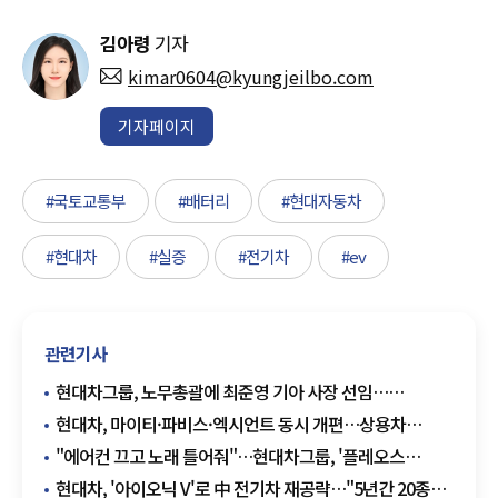
김아령
기자
kimar0604@kyungjeilbo.com
기자페이지
#국토교통부
#배터리
#현대자동차
#현대차
#실증
#전기차
#ev
관련기사
현대차그룹, 노무총괄에 최준영 기아 사장 선임…
노란봉투법 대응 강화
현대차, 마이티·파비스·엑시언트 동시 개편…상용차
상품성 전면 강화
"에어컨 끄고 노래 틀어줘"…현대차그룹, '플레오스
커넥트' 내달 신형 그렌저 첫 적용
현대차, '아이오닉 V'로 中 전기차 재공략…"5년간 20종