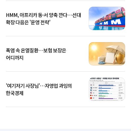
HMM, 아프리카 동·서 양축 깐다…선대
확장 다음은 '운영 전략'
폭염 속 온열질환…보험 보장은
어디까지
'여기저기 사장님'…자영업 과잉의
한국경제