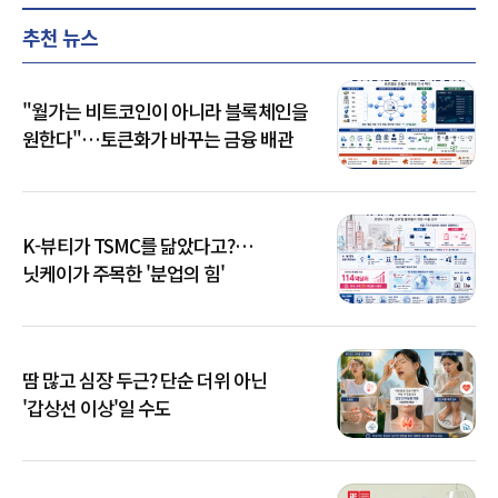
추천 뉴스
"월가는 비트코인이 아니라 블록체인을
원한다"…토큰화가 바꾸는 금융 배관
K-뷰티가 TSMC를 닮았다고?…
닛케이가 주목한 '분업의 힘'
땀 많고 심장 두근? 단순 더위 아닌
'갑상선 이상'일 수도