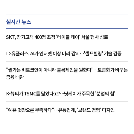
실시간 뉴스
SKT, 장기고객 400명 초청 '테이블 데이' 서울 행사 성료
LG유플러스, AI가 인터넷 이상 미리 감지…'셀프힐링' 기술 검증
"월가는 비트코인이 아니라 블록체인을 원한다"…토큰화가 바꾸는
금융 배관
K-뷰티가 TSMC를 닮았다고?…닛케이가 주목한 '분업의 힘'
"예쁜 것만으론 부족하다"…유통업계, '브랜드 경험' 디자인