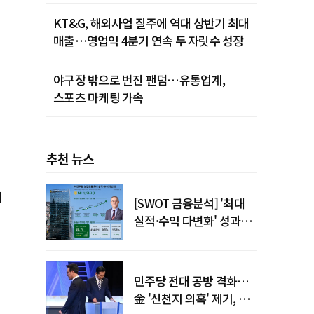
KT&G, 해외사업 질주에 역대 상반기 최대
매출…영업익 4분기 연속 두 자릿수 성장
야구장 밖으로 번진 팬덤…유통업계,
스포츠 마케팅 가속
추천 뉴스
위
[SWOT 금융분석] '최대
실적·수익 다변화' 성과…
이찬우號 농협금융, 임기
말년 성장 박차
민주당 전대 공방 격화…
金 '신천지 의혹' 제기, 鄭