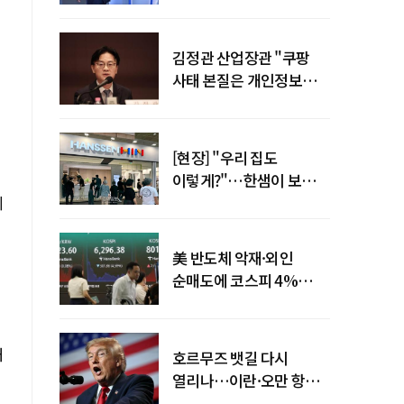
"증거부터 내놔라"
김정관 산업장관 "쿠팡
사태 본질은 개인정보
유출…한미동맹 흔들
사안 아냐"
[현장] "우리 집도
이렇게?"…한샘이 보여준
회
프리미엄 리모델링의 미래
美 반도체 악재·외인
순매도에 코스피 4%
급락…반면 코스닥 800선
탈환
대
호르무즈 뱃길 다시
열리나…이란·오만 항로
합의