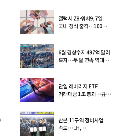
갤럭시 Z8·워치9, 7일
국내 정식 출격…100개국
순차 출시
6월 경상수지 497억 달러
흑자…두 달 연속 역대
최대
단일 레버리지 ETF
거래대금 1조 붕괴…규제
직격탄
요
산본 11구역 정비사업
속도…LH,
주민대표회의와