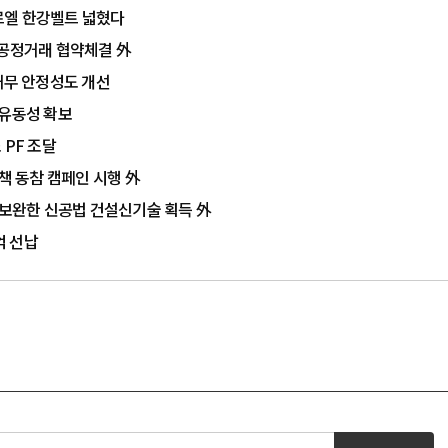
르엘 한강벨트 넓혔다
·공정거래 협약체결 外
…재무 안정성도 개선
 유동성 확보
 PF 조달
책 동참 캠페인 시행 外
 보완한 신공법 건설신기술 획득 外
억 선납