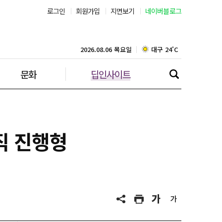
로그인
회원가입
지면보기
네이버블로그
부산 27˚C
대구 24˚C
2026.08.06 목요일
문화
딥인사이트
인천 28˚C
광주 26˚C
대전 26˚C
직 진행형
울산 23˚C
강릉 24˚C
제주 28˚C