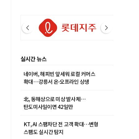
실시간 뉴스
네이버, 해피빈 앞세워 로컬 커머스
확대…강릉서 온·오프라인 상생
北, 동해상으로 미상 발사체…
탄도미사일이면 42일만
KT, AI 스팸차단 전 고객 확대…변형
스팸도 실시간 탐지