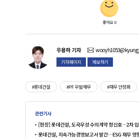
좋아요
0
우용하
기자
wooyh1053@kyungj
기자페이지
제보하기
#롯데건설
#PF 우발채무
#재무 안정화
관련기사
[현장] 롯데건설, 도곡우성 수의계약 청신호…2차 
롯데건설, 지속가능경영보고서 발간…ESG 재무 영향