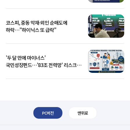
코스피, 중동 악재·외인 순매도에
하락…"하이닉스 또 급락"
'두 달 만에 마이너스'
국민성장펀드…'83조 전력망' 리스크
확산
PC버전
맨위로