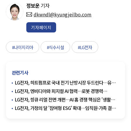
정보운
기자
dkwndl@kyungjeilbo.com
기자페이지
#나이지리아
#식수시설
#LG전자
관련기사
LG전자, 히트펌프로 국내 전기 난방시장 두드린다…유럽
검증 경험 앞세워
LG전자, 엔비디아와 피지컬 AI 협력…로봇 경쟁력
'퀀텀점프'
LG전자, 씽큐 리얼 전면 개편…AI 홈 경쟁 핵심은 '생활
데이터'
LG전자, 가정의 달 '참여형 ESG' 확대…임직원·가족 결속
강화