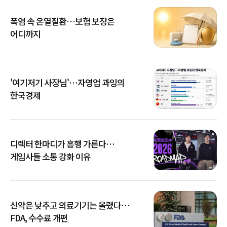
폭염 속 온열질환…보험 보장은
어디까지
'여기저기 사장님'…자영업 과잉의
한국경제
디렉터 한마디가 흥행 가른다…
게임사들 소통 강화 이유
신약은 낮추고 의료기기는 올렸다…
FDA, 수수료 개편