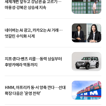
세제개편 앞두고 강남권 숨 고르기…
마용성·강북은 상승세 지속
네이버는 AI 광고, 카카오는 AI 거래…
엇갈린 수익화 시계
지프·혼다·벤츠 리콜…동력 상실부터
후방카메라 먹통까지
HMM, 아프리카 동·서 양축 깐다…선대
확장 다음은 '운영 전략'