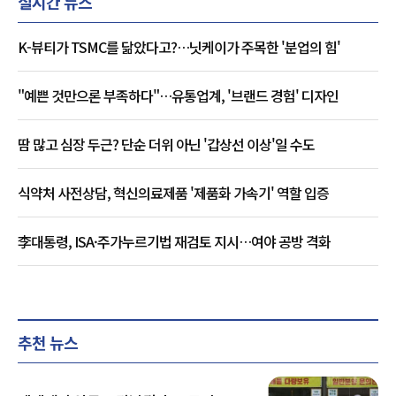
실시간 뉴스
K-뷰티가 TSMC를 닮았다고?…닛케이가 주목한 '분업의 힘'
"예쁜 것만으론 부족하다"…유통업계, '브랜드 경험' 디자인
땀 많고 심장 두근? 단순 더위 아닌 '갑상선 이상'일 수도
식약처 사전상담, 혁신의료제품 '제품화 가속기' 역할 입증
李대통령, ISA·주가누르기법 재검토 지시…여야 공방 격화
추천 뉴스