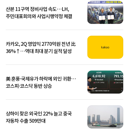
산본 11구역 정비사업 속도…LH,
주민대표회의와 사업시행약정 체결
카카오, 2Q 영업익 2770억원 전년 比
36%↑…역대 최대 분기 실적 달성
美 훈풍·국제유가 하락에 외인 귀환…
코스피·코스닥 동반 상승
상하이 찾은 외국인 22% 늘고 중국
자동차 수출 509만대