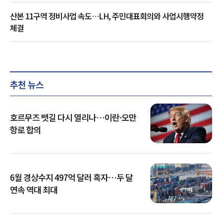
산본 11구역 정비사업 속도…LH, 주민대표회의와 사업시행약정
체결
추천 뉴스
호르무즈 뱃길 다시 열리나…이란·오만
항로 합의
6월 경상수지 497억 달러 흑자…두 달
연속 역대 최대