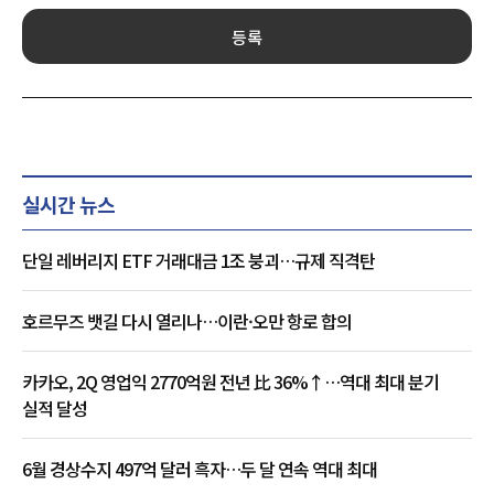
등록
실시간 뉴스
단일 레버리지 ETF 거래대금 1조 붕괴…규제 직격탄
호르무즈 뱃길 다시 열리나…이란·오만 항로 합의
카카오, 2Q 영업익 2770억원 전년 比 36%↑…역대 최대 분기
실적 달성
6월 경상수지 497억 달러 흑자…두 달 연속 역대 최대