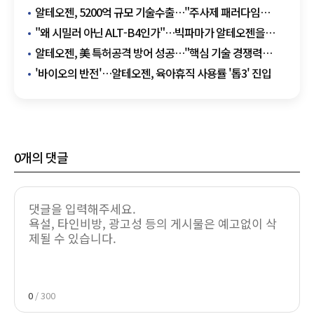
알테오젠, 5200억 규모 기술수출…"주사제 패러다임
바꾼다"
"왜 시밀러 아닌 ALT-B4인가"…빅파마가 알테오젠을
선택한 이유
알테오젠, 美 특허공격 방어 성공…"핵심 기술 경쟁력
입증"
'바이오의 반전'…알테오젠, 육아휴직 사용률 '톱3' 진입
0
개의 댓글
0
/ 300