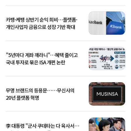
카뱅·케뱅 상반기 순익 희비…플랫폼·
개인사업자 금융으로 성장 기반 확대
"5년마다 계좌 깨라니"…혜택 줄이고
국내 투자로 묶은 ISA 개편 논란
무명 브랜드의 등용문……무신사의
20년 플랫폼 혁명
李 대통령 "군사 쿠데타는 다 육사서…