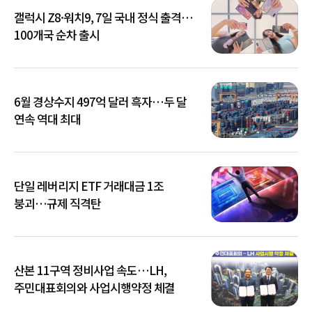
갤럭시 Z8·워치9, 7일 국내 정식 출격…
100개국 순차 출시
6월 경상수지 497억 달러 흑자…두 달
연속 역대 최대
단일 레버리지 ETF 거래대금 1조
붕괴…규제 직격탄
산본 11구역 정비사업 속도…LH,
주민대표회의와 사업시행약정 체결