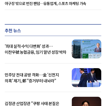
야구장 밖으로 번진 팬덤…유통업계, 스포츠 마케팅 가속
추천 뉴스
'최대 실적·수익 다변화' 성과…
이찬우號 농협금융, 임기 말년 성장 박차
민주당 전대 공방 격화…金 '신천지
의혹' 제기, 鄭 "증거부터 내놔라"
김정관 산업장관 "쿠팡 사태 본질은