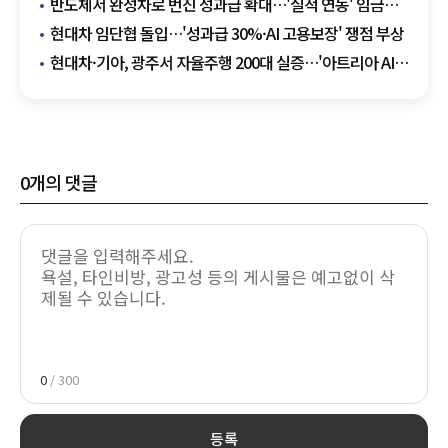
반도체서 완성차로 번진 성과급 확대…'실적 연동' 임금
갈등 확산
현대차 임단협 돌입…'성과급 30%·AI 고용보장' 쟁점 부상
현대차·기아, 광주서 자율주행 200대 실증…'아트리아 AI'
탑재
0
개의 댓글
0
/ 300
등록