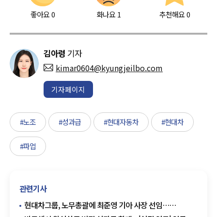
좋아요
0
화나요
1
추천해요
0
김아령
기자
kimar0604@kyungjeilbo.com
기자페이지
#노조
#성과급
#현대자동차
#현대차
#파업
관련기사
현대차그룹, 노무총괄에 최준영 기아 사장 선임…
노란봉투법 대응 강화