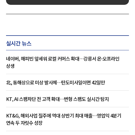
실시간 뉴스
네이버, 해피빈 앞세워 로컬 커머스 확대…강릉서 온·오프라인
상생
北, 동해상으로 미상 발사체…탄도미사일이면 42일만
KT, AI 스팸차단 전 고객 확대…변형 스팸도 실시간 탐지
KT&G, 해외사업 질주에 역대 상반기 최대 매출…영업익 4분기
연속 두 자릿수 성장