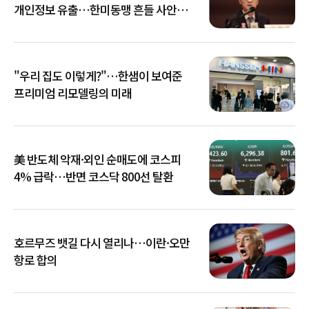
개인정보 유출…한미동맹 흔들 사안
아냐"
"우리 집도 이렇게?"…한샘이 보여준
프리미엄 리모델링의 미래
美 반도체 악재·외인 순매도에 코스피
4% 급락…반면 코스닥 800선 탈환
호르무즈 뱃길 다시 열리나…이란·오만
항로 합의