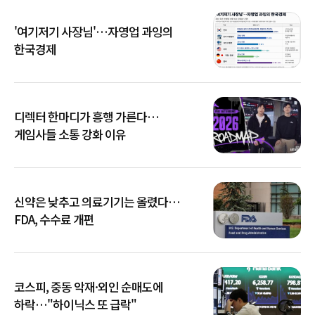
'여기저기 사장님'…자영업 과잉의
한국경제
디렉터 한마디가 흥행 가른다…
게임사들 소통 강화 이유
신약은 낮추고 의료기기는 올렸다…
FDA, 수수료 개편
코스피, 중동 악재·외인 순매도에
하락…"하이닉스 또 급락"