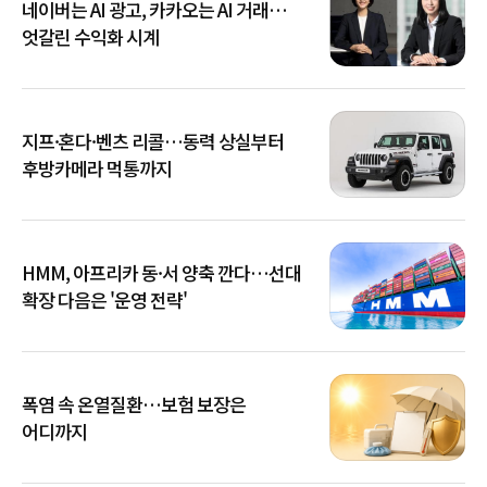
네이버는 AI 광고, 카카오는 AI 거래…
엇갈린 수익화 시계
지프·혼다·벤츠 리콜…동력 상실부터
후방카메라 먹통까지
HMM, 아프리카 동·서 양축 깐다…선대
확장 다음은 '운영 전략'
폭염 속 온열질환…보험 보장은
어디까지