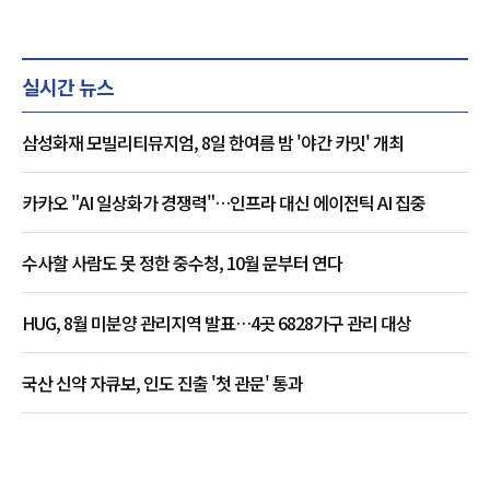
실시간 뉴스
삼성화재 모빌리티뮤지엄, 8일 한여름 밤 '야간 카밋' 개최
카카오 "AI 일상화가 경쟁력"…인프라 대신 에이전틱 AI 집중
수사할 사람도 못 정한 중수청, 10월 문부터 연다
HUG, 8월 미분양 관리지역 발표…4곳 6828가구 관리 대상
국산 신약 자큐보, 인도 진출 '첫 관문' 통과