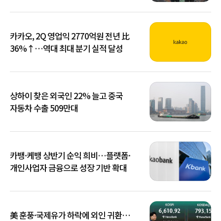
카카오, 2Q 영업익 2770억원 전년 比
36%↑…역대 최대 분기 실적 달성
상하이 찾은 외국인 22% 늘고 중국
자동차 수출 509만대
카뱅·케뱅 상반기 순익 희비…플랫폼·
개인사업자 금융으로 성장 기반 확대
美 훈풍·국제유가 하락에 외인 귀환…