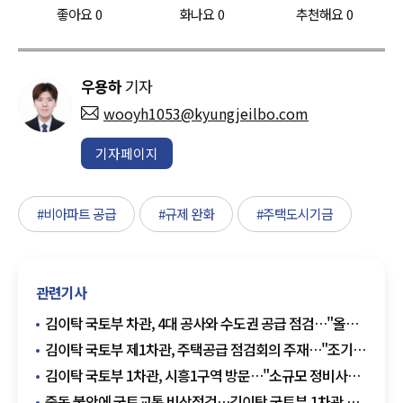
좋아요
0
화나요
0
추천해요
0
우용하
기자
wooyh1053@kyungjeilbo.com
기자페이지
#비아파트 공급
#규제 완화
#주택도시기금
관련기사
김이탁 국토부 차관, 4대 공사와 수도권 공급 점검…"올해
6.2만호 차질 없이"
김이탁 국토부 제1차관, 주택공급 점검회의 주재…"조기
착공이 관건"
김이탁 국토부 1차관, 시흥1구역 방문…"소규모 정비사업
금융지원 강화"
중동 불안에 국토교통 비상점검…김이탁 국토부 1차관,