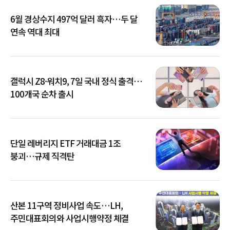
6월 경상수지 497억 달러 흑자…두 달
연속 역대 최대
갤럭시 Z8·워치9, 7일 국내 정식 출격…
100개국 순차 출시
단일 레버리지 ETF 거래대금 1조
붕괴…규제 직격탄
산본 11구역 정비사업 속도…LH,
주민대표회의와 사업시행약정 체결