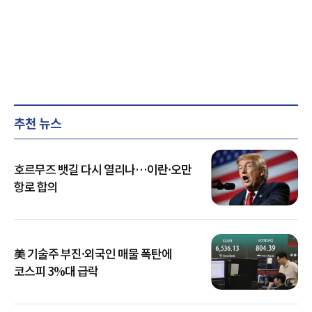
추천 뉴스
호르무즈 뱃길 다시 열리나…이란·오만
항로 합의
美 기술주 부진·외국인 매물 폭탄에
코스피 3%대 급락