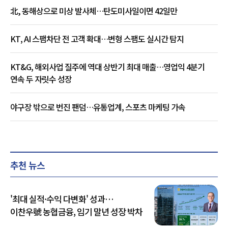
北, 동해상으로 미상 발사체…탄도미사일이면 42일만
KT, AI 스팸차단 전 고객 확대…변형 스팸도 실시간 탐지
KT&G, 해외사업 질주에 역대 상반기 최대 매출…영업익 4분기
연속 두 자릿수 성장
야구장 밖으로 번진 팬덤…유통업계, 스포츠 마케팅 가속
추천 뉴스
'최대 실적·수익 다변화' 성과…
이찬우號 농협금융, 임기 말년 성장 박차