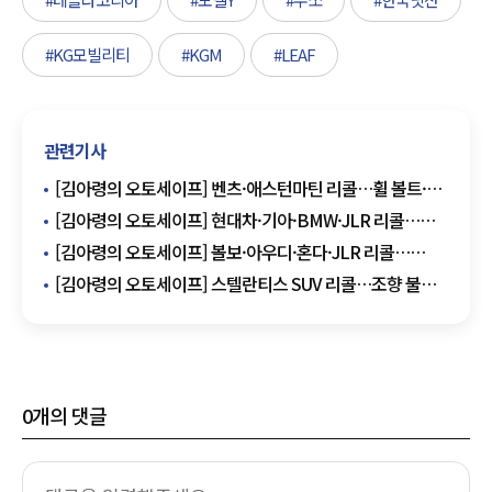
#KG모빌리티
#KGM
#LEAF
관련기사
[김아령의 오토세이프] 벤츠·애스턴마틴 리콜…휠 볼트·
에어백·서스펜션 결함
[김아령의 오토세이프] 현대차·기아·BMW·JLR 리콜…
화재·서스펜션·배선 결함
[김아령의 오토세이프] 볼보·아우디·혼다·JLR 리콜…
배터리·브레이크·에어백 결함
[김아령의 오토세이프] 스텔란티스 SUV 리콜…조향 불능·
코일 스프링 이탈 위험
0
개의 댓글