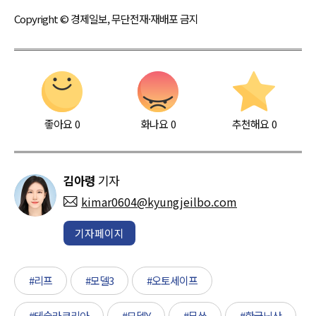
Copyright © 경제일보, 무단전재·재배포 금지
좋아요
0
화나요
0
추천해요
0
김아령
기자
kimar0604@kyungjeilbo.com
기자페이지
#리프
#모델3
#오토세이프
#테슬라코리아
#모델Y
#무쏘
#한국닛산