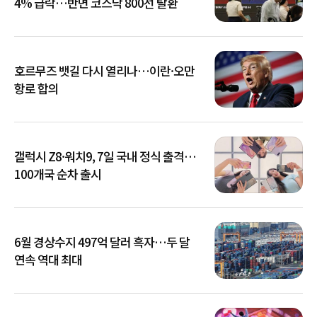
4% 급락…반면 코스닥 800선 탈환
호르무즈 뱃길 다시 열리나…이란·오만
항로 합의
갤럭시 Z8·워치9, 7일 국내 정식 출격…
100개국 순차 출시
6월 경상수지 497억 달러 흑자…두 달
연속 역대 최대