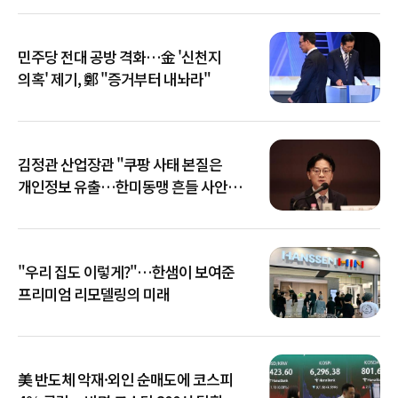
민주당 전대 공방 격화…金 '신천지
의혹' 제기, 鄭 "증거부터 내놔라"
김정관 산업장관 "쿠팡 사태 본질은
개인정보 유출…한미동맹 흔들 사안
아냐"
"우리 집도 이렇게?"…한샘이 보여준
프리미엄 리모델링의 미래
美 반도체 악재·외인 순매도에 코스피