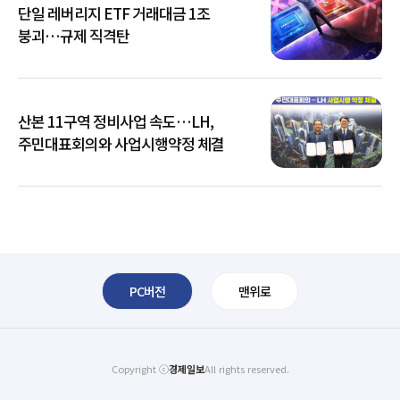
단일 레버리지 ETF 거래대금 1조
붕괴…규제 직격탄
산본 11구역 정비사업 속도…LH,
주민대표회의와 사업시행약정 체결
PC버전
맨위로
Copyright ⓒ
경제일보
All rights reserved.