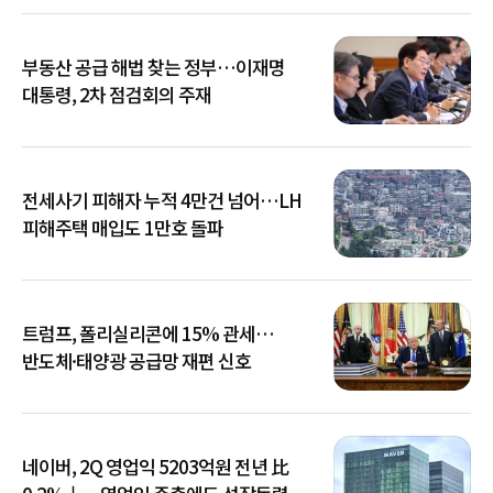
부동산 공급 해법 찾는 정부…이재명
대통령, 2차 점검회의 주재
전세사기 피해자 누적 4만건 넘어…LH
피해주택 매입도 1만호 돌파
트럼프, 폴리실리콘에 15% 관세…
반도체·태양광 공급망 재편 신호
네이버, 2Q 영업익 5203억원 전년 比