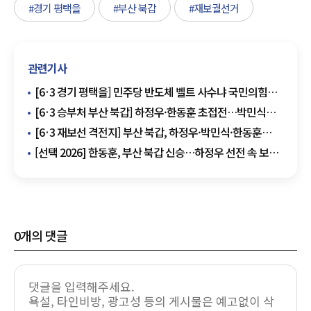
#경기 평택을
#부산 북갑
#재보궐선거
관련기사
[6·3 경기 평택을] 민주당 반도체 벨트 사수냐 국민의힘
생활민심 반격이냐
[6·3 승부처 부산 북갑] 하정우·한동훈 초접전…박민식
완주가 흔드는 부산 북갑
[6·3 재보선 격전지] 부산 북갑, 하정우·박민식·한동훈
3파전…영남 표심의 축소판 됐다
[선택 2026] 한동훈, 부산 북갑 신승…하정우 선전 속 보수
재편 신호
0
개의 댓글