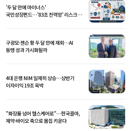
'두 달 만에 마이너스'
국민성장펀드…'83조 전력망' 리스크
확산
구광모·젠슨 황 두 달 만에 재회…AI
동맹 성과 가시화될까
4대 은행 NIM 일제히 상승…상반기
이자이익 19조 육박
"화장품 넘어 헬스케어로"…한국콜마,
제약·바이오 축으로 몸집 키운다