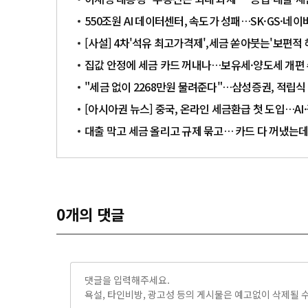
550조원 AI 데이터센터, 속도가 성패…SK·GS·네이
[사설] 4차'석유 최고가격제',세금 쏟아붓는'보편적
집값 안정에 세금 카드 꺼내나…보유세·양도세 개편
"세금 없이 2268만원 물려준다"…삼성증권, 적립
[아시아권 뉴스] 중국, 온라인 세금환급 첫 도입…A
대출 막고 세금 올리고 규제 묶고… 카드 다 꺼냈는
0
개의 댓글