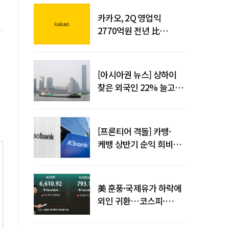
카카오, 2Q 영업익
2770억원 전년 比
36%↑…역대 최대 분기
실적 달성
[아시아권 뉴스] 상하이
찾은 외국인 22% 늘고
중국 자동차 수출 509만대
[프론티어 격돌] 카뱅·
케뱅 상반기 순익 희비…
플랫폼·개인사업자
금융으로 성장 기반 확대
美 훈풍·국제유가 하락에
외인 귀환…코스피·
코스닥 동반 상승