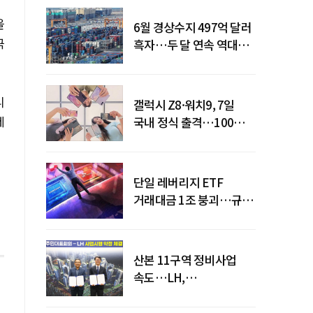
을
6월 경상수지 497억 달러
극
흑자…두 달 연속 역대
최대
니
갤럭시 Z8·워치9, 7일
제
국내 정식 출격…100개국
순차 출시
단일 레버리지 ETF
거래대금 1조 붕괴…규제
직격탄
산본 11구역 정비사업
속도…LH,
주민대표회의와
사업시행약정 체결