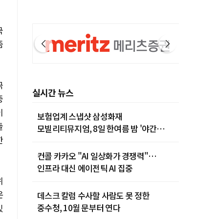
국
즘
극
실시간 뉴스
중
이
보험업계 스냅샷 삼성화재
들
모빌리티뮤지엄, 8일 한여름 밤 '야간
한
카밋' 개최
컨콜 카카오 "AI 일상화가 경쟁력"…
인프라 대신 에이전틱 AI 집중
위
운
데스크 칼럼 수사할 사람도 못 정한
중수청, 10월 문부터 연다
있