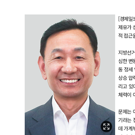
[경제일
제유가 
적 접근
지방선거
심한 변
동 정세
상승 압
리고 있
체력이 
문제는 
기라는 
데 가계