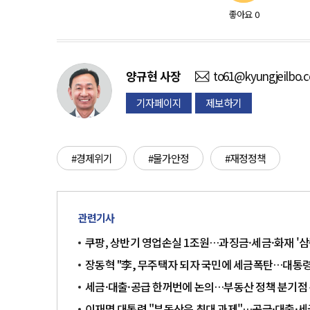
좋아요
0
양규현
사장
to61@kyungjeilbo.
기자페이지
제보하기
#경제위기
#물가안정
#재정정책
관련기사
쿠팡, 상반기 영업손실 1조원…과징금·세금·화재 '삼
장동혁 "李, 무주택자 되자 국민에 세금폭탄…대통령
세금·대출·공급 한꺼번에 논의…부동산 정책 분기점
이재명 대통령 "부동산은 최대 과제"…공급·대출·세