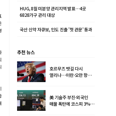
HUG, 8월 미분양 관리지역 발표…4곳
6828가구 관리 대상
표
온
국산 신약 자큐보, 인도 진출 '첫 관문' 통과
경
추천 뉴스
자
되
리
호르무즈 뱃길 다시
열리나…이란·오만 항로
합의
기
급
美 기술주 부진·외국인
해
매물 폭탄에 코스피 3%대
급락