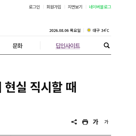
로그인
회원가입
지면보기
네이버블로그
부산 30˚C
대구 34˚C
2026.08.06 목요일
문화
딥인사이트
인천 30˚C
광주 35˚C
대전 35˚C
 현실 직시할 때
울산 32˚C
강릉 31˚C
제주 30˚C