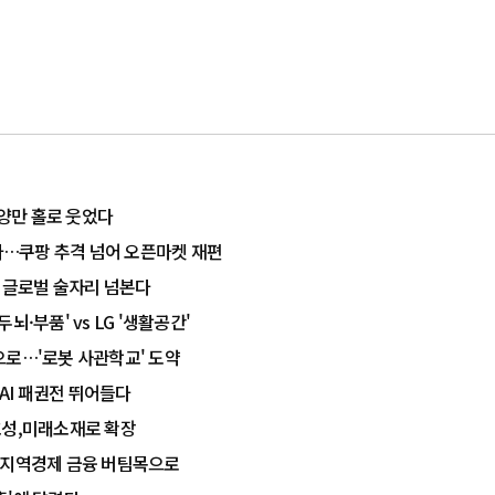
동양만 홀로 웃었다
춘다…쿠팡 추격 넘어 오픈마켓 재편
, 글로벌 술자리 넘본다
두뇌·부품' vs LG '생활공간'
업으로…'로봇 사관학교' 도약
 AI 패권전 뛰어들다
효성,미래소재로 확장
조' 지역경제 금융 버팀목으로