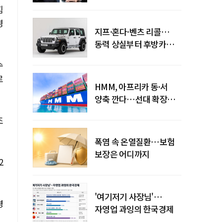
엇갈린 수익화 시계
힘
영
지프·혼다·벤츠 리콜…
동력 상실부터 후방카메라
먹통까지
수
로
HMM, 아프리카 동·서
양축 깐다…선대 확장
다음은 '운영 전략'
조
폭염 속 온열질환…보험
보장은 어디까지
2
'여기저기 사장님'…
경
자영업 과잉의 한국경제