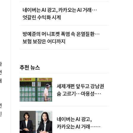
네이버는 AI 광고, 카카오는 AI 거래…
엇갈린 수익화 시계
방예준의 머니포켓 폭염 속 온열질환…
보험 보장은 어디까지
다
추천 뉴스
면
해
세제개편 앞두고 강남권
숨 고르기…마용성·
강북은 상승세 지속
년
진
네이버는 AI 광고,
카카오는 AI 거래…