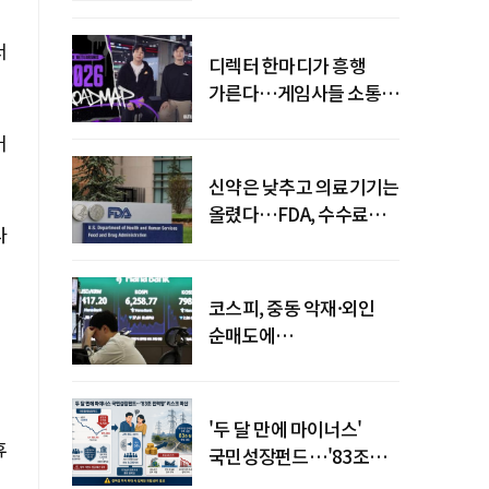
서
디렉터 한마디가 흥행
가른다…게임사들 소통
강화 이유
어
신약은 낮추고 의료기기는
올렸다…FDA, 수수료
다
개편
코스피, 중동 악재·외인
순매도에
하락…"하이닉스 또
급락"
'두 달 만에 마이너스'
휴
국민성장펀드…'83조
전력망' 리스크 확산