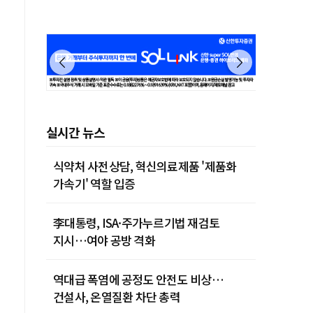
실시간 뉴스
식약처 사전상담, 혁신의료제품 '제품화
가속기' 역할 입증
李대통령, ISA·주가누르기법 재검토
지시…여야 공방 격화
역대급 폭염에 공정도 안전도 비상…
건설사, 온열질환 차단 총력