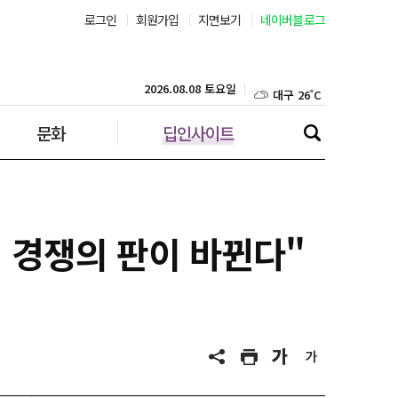
로그인
회원가입
지면보기
네이버블로그
부산 27˚C
대구 26˚C
2026.08.08 토요일
문화
딥인사이트
인천 26˚C
광주 27˚C
대전 26˚C
산업 경쟁의 판이 바뀐다"
울산 26˚C
강릉 20˚C
제주 29˚C