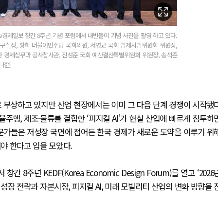
 e경제일보 창간 8주년 기념 포럼에서 내빈들이 기념 사진을 촬영 하고 있다.
연구실장, 황희 더불어민주당 국회의원, 서영교 국회 법제사법위원회 위원장,
관 경제상무과 공사참사관, 진성준 국회 예산결산특별위원회 위원장, 송석준
나현]
로 부상하고 있지만 산업 현장에서는 이미 그 다음 단계 경쟁이 시작됐
율주행, 제조·물류를 결합한 ‘피지컬 AI’가 현실 산업에 빠르게 침투하
전문가들은 저성장 국면에 접어든 한국 경제가 새로운 도약을 이루기 위
워야 한다고 입을 모았다.
년 KEDF(Korea Economic Design Forum)를 열고 ‘2026
장 전략과 자본시장, 피지컬 AI, 미래 모빌리티 산업의 변화 방향을 