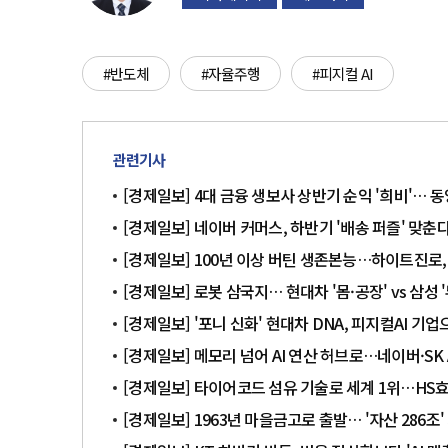
#반도체
#자율주행
#피지컬 AI
관련기사
[경제일보] 4대 금융 생보사 상반기 순익 '희비'… 
[경제일보] 네이버 커머스, 하반기 '배송 퍼즐' 맞
[경제일보] 100년 이상 버틴 생존본능…하이트진로
[경제일보] 로봇 삼국지… 현대차 '몸·공장' vs 삼성 '
[경제일보] '포니 신화' 현대차 DNA, 피지컬AI 기
[경제일보] 메모리 넘어 AI 연산 허브로…네이버·SK
[경제일보] 타이어코드 섬유 기술로 세계 1위…HS
[경제일보] 1963년 마을금고로 출발… '자산 286