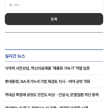
0
/ 300
등록
실시간 뉴스
식약처 사전상담, 혁신의료제품 '제품화 가속기' 역할 입증
李대통령, ISA·주가누르기법 재검토 지시…여야 공방 격화
역대급 폭염에 공정도 안전도 비상…건설사, 온열질환 차단 총력
네이버는 AI 광고, 카카오는 AI 거래…엇갈린 수익화 시계