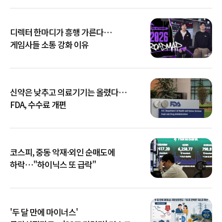
디렉터 한마디가 흥행 가른다…
게임사들 소통 강화 이유
신약은 낮추고 의료기기는 올렸다…
FDA, 수수료 개편
코스피, 중동 악재·외인 순매도에
하락…"하이닉스 또 급락"
'두 달 만에 마이너스'