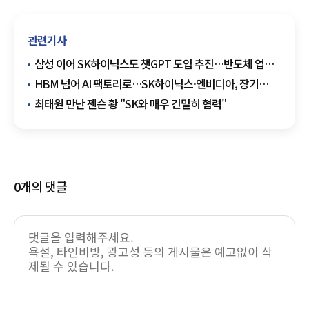
관련기사
삼성 이어 SK하이닉스도 챗GPT 도입 추진…반도체 업계
'AI 전환' 가속
HBM 넘어 AI 팩토리로…SK하이닉스·엔비디아, 장기
기술동맹 확대
최태원 만난 젠슨 황 "SK와 매우 긴밀히 협력"
0
개의 댓글