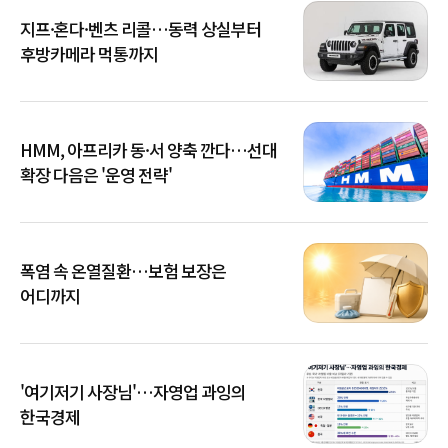
지프·혼다·벤츠 리콜…동력 상실부터
후방카메라 먹통까지
HMM, 아프리카 동·서 양축 깐다…선대
확장 다음은 '운영 전략'
폭염 속 온열질환…보험 보장은
어디까지
'여기저기 사장님'…자영업 과잉의
한국경제