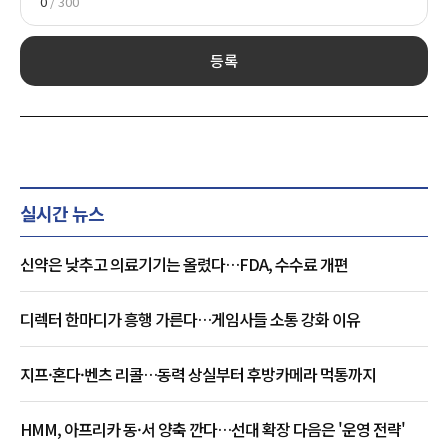
0
/ 300
등록
실시간 뉴스
신약은 낮추고 의료기기는 올렸다…FDA, 수수료 개편
디렉터 한마디가 흥행 가른다…게임사들 소통 강화 이유
지프·혼다·벤츠 리콜…동력 상실부터 후방카메라 먹통까지
HMM, 아프리카 동·서 양축 깐다…선대 확장 다음은 '운영 전략'