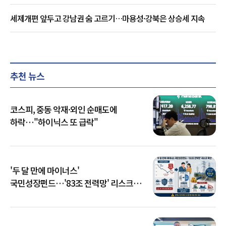
세제개편 앞두고 강남권 숨 고르기…마용성·강북은 상승세 지속
추천 뉴스
코스피, 중동 악재·외인 순매도에
하락…"하이닉스 또 급락"
'두 달 만에 마이너스'
국민성장펀드…'83조 전력망' 리스크
확산