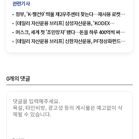
관련기사
정부, 'K-팰컨9' 띄울 제2우주센터 찾는다…재사용 로켓
시대 준비
[데일리 자산운용 브리프] 삼성자산운용, 'KODEX
AI반도체TOP2플러스' SK스퀘어 편입…순자산 4조원
머스크, 세계 첫 '조만장자' 됐다…돈을 하루 400억씩 써도
돌파 外
100년
[데일리 자산운용 브리프] 신한자산운용, PF정상화펀드
마중물 통했다…마포구 공덕역 주상복합 '완판' 外
0
개의 댓글